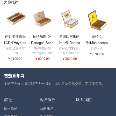
为你推荐
好友 逍遥奢华
帕特加斯 D4
罗密欧与朱丽
蒙特 2
LCDH/Hoyo de
Partagas Serie
叶 1号 Romeo
号/Montecristo
叶
好友 逍遥奢华
帕特加斯 D4
罗密欧与朱丽叶
蒙特 2号
罗
Monterrey
D No. 4
y Julieta
No.2
LCDH
Partagas Serie
1号 Romeo y
￥
6200.00
Epicure de
Romeo No.1
D No. 4
Julieta Romeo
J
￥
3100.00
￥
6000.00
￥
3800.00
Luxe LCDH
No.1
雪茄直邮网
本站不允许18周岁以下人士浏览，本站只做雪茄交流，不买卖雪茄。
信 息
客户服务
联系我们
使用条款
我的账户