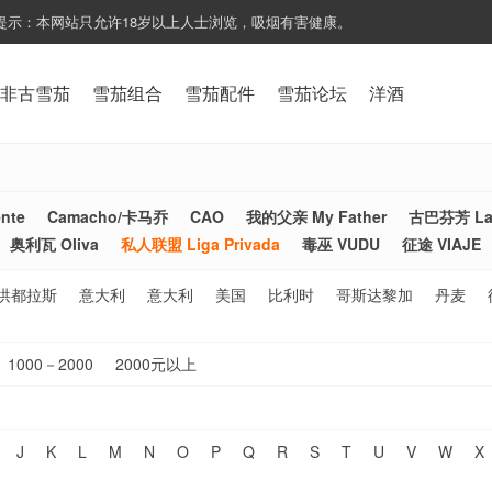
提示：本网站只允许18岁以上人士浏览，吸烟有害健康。
非古雪茄
雪茄组合
雪茄配件
雪茄论坛
洋酒
nte
Camacho/卡马乔
CAO
我的父亲 My Father
古巴芬芳 La 
奥利瓦 Oliva
私人联盟 Liga Privada
毒巫 VUDU
征途 VIAJE
洪都拉斯
意大利
意大利
美国
比利时
哥斯达黎加
丹麦
1000－2000
2000元以上
J
K
L
M
N
O
P
Q
R
S
T
U
V
W
X