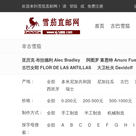
欢迎来到
雪茄直邮网
！
请
登陆
或
免费注册
...................
首页
古巴雪茄
非古雪茄
亚历克·布拉德利 Alec Bradley
阿图罗·富恩特 Arturo Fue
古巴女郎 FLOR DE LAS ANTILLAS
大卫杜夫 Davidoff
产地：
全部
多米尼加共和国
尼加拉瓜
古巴
西班牙
瑞士
价格：
全部
0-200元
200-500元
500-1000元
制作方式：
全部
手工制造
半工制造
机械制造
按字母搜
全部
A
B
C
D
E
F
G
H
I
索：