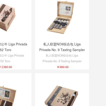
牛 Liga Privada
私人联盟NO9组合包 Liga
52 Toro
Privada No. 9 Tasting Sampler
牛 Liga Privada
私人联盟NO9组合包 Liga
T52 Toro
Privada No. 9 Tasting Sampler
￥
2380.00
￥
880.00