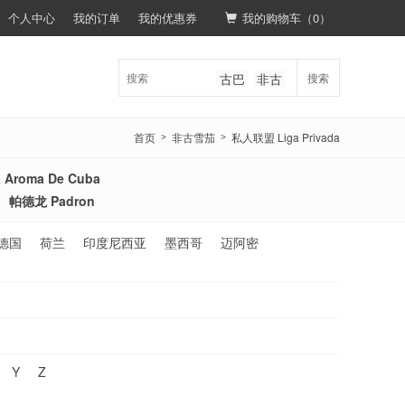
个人中心
我的订单
我的优惠券
我的购物车（
0
）
古巴
非古
搜索
首页
非古雪茄
私人联盟 Liga Privada
>
>
Aroma De Cuba
帕德龙 Padron
德国
荷兰
印度尼西亚
墨西哥
迈阿密
Y
Z