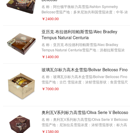
雪茄。这当然是一款强大的雪茄，但它不仅如此。它有
着来自厄瓜多尔苏门答腊种子的包装，两款尼加拉瓜粘
名 称：阿仕顿平衡标力高雪茄/Ashton Symmetry
合剂（Corojo和Criollo）和来自三家加
Belicoso雪茄产地：多米尼加共和国雪茄浓度：中等-浓
郁雪茄形状：标力高雪茄尺寸：5 1/4 x 52包装数量：25
￥
2400.00
制作方式：手工描 述：雪茄爱好者——2017年雪茄排名
第6名(评分94分)阿仕顿(Ashton)的分销商在阿仕顿
亚历克·布拉德利坦帕斯雪茄/Alec Bradley
(Ashton)的名义下推出了一个新品牌，这并不常见，但当
Tempus Natural Centuria
它做到这一点时，该公司将大量的想法和关注投入到发
布中。阿仕顿平衡标力高在2014年首次亮相，而该公司
名 称：亚历克·布拉德利坦帕斯雪茄/Alec Bradley
也无法选择一个更好的名字。如果你有一
Tempus Natural Centuria雪茄产地：洪都拉斯雪茄浓
度：浓郁雪茄形状：丘吉尔雪茄尺寸：7×49包装数量：
￥
1400.00
20制作方式：手工描 述：雪茄爱好者——2017年雪茄排
名第5名(评分94分)亚历克·布拉德利雪茄的老板艾伦?鲁
玻璃瓦尔标力高木盒雪茄/Bolivar Belicoso Fino
宾在开始他的烟草生涯后，决定寻找一款浓郁的雪茄。
最终在洪都拉斯与尼加拉瓜制成了这款雪茄亚历克·布拉
名 称：玻璃瓦尔标力高木盒雪茄/Bolivar Belicoso Fino
德利坦帕斯。坦帕斯最新颖的一点在于艾伦?鲁宾在洪都
雪茄产地：古巴 雪茄浓度：浓郁雪茄形状：鱼雷雪茄尺
拉斯Trojes地区一个农场采购的茄衣。对于
寸：140X52包装数量：25制作方式：手工描 述：雪茄
￥
7000.00
爱好者——2017年雪茄排名第4名(评分94分)古巴玻利瓦
尔品牌一直是更强的雪茄迷的选择。而且随着越来越多
的美国人有机会品尝古巴雪茄（由于政策放松购买限
制），玻利瓦尔因其更为丰满的味道而成为首选。虽然
奥利瓦V系列标力高雪茄/Oliva Serie V Belicoso
它不是古巴最大的品牌之一，但它有着悠久的历史和忠
名 称：奥利瓦V系列标力高雪茄/Oliva Serie V Belicoso
诚的来自国际的追随者。可悲的是，玻利瓦尔家族中没
雪茄产地：尼加拉瓜雪茄浓度：浓郁雪茄形状：标力高
有多少尺寸可
雪茄尺寸：5 x 54包装数量：24制作方式：手工描 述：
￥
1580.00