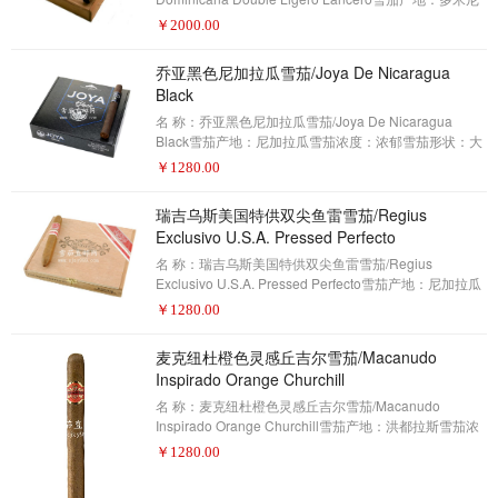
加共和国雪茄浓度：中等-浓郁雪茄形状：长矛雪茄尺
￥
2000.00
寸：7.50 x 39包装数量：20制作方式：手工描 述：雪茄
爱好者——2017年雪茄排名第23名(评分91分)就好像多
乔亚黑色尼加拉瓜雪茄/Joya De Nicaragua
米尼加之花双丽赫罗长矛的混合不够强大，长矛的尺寸
Black
使得强烈的辛辣更加激烈。丽赫罗的体积可能会减少它
所产生的烟雾量，但是更细的环规会浓缩烟雾，特别是
名 称：乔亚黑色尼加拉瓜雪茄/Joya De Nicaragua
在吸食期间，它会从雪茄流入上腭。从第一口支
Black雪茄产地：尼加拉瓜雪茄浓度：浓郁雪茄形状：大
皇冠雪茄尺寸：6 1/4 x 46包装数量：20制作方式：手工
￥
1280.00
描 述：雪茄爱好者——2017年雪茄排名第22名(评分91
分)乔亚黑色尼加拉瓜是尼加拉瓜最古老的经营雪茄工
瑞吉乌斯美国特供双尖鱼雷雪茄/Regius
厂。 就在埃斯特利目前的雪茄制造业蓬勃发展之前，经
Exclusivo U.S.A. Pressed Perfecto
历了20世纪70年代动荡的桑地诺斯（Sandinista）战
争。 该建筑甚至有弹孔和炸弹破坏的证明。在这段时
名 称：瑞吉乌斯美国特供双尖鱼雷雪茄/Regius
间，乔亚尼加拉瓜都没有在乔亚黑色之前用墨西
Exclusivo U.S.A. Pressed Perfecto雪茄产地：尼加拉瓜
雪茄浓度：中等-浓郁雪茄形状：Perfecto雪茄尺寸：5
￥
1280.00
3/4 x 60/54包装数量：10制作方式：手工描 述：雪茄爱
好者——2017年雪茄排名第21名(评分92分)自2012年以
麦克纽杜橙色灵感丘吉尔雪茄/Macanudo
来，瑞吉乌斯美国特供雪茄只在美国上市，但它们已经
Inspirado Orange Churchill
积累了一批追随者。出生在英国的品牌所有者Akhil
Kapacee将他的第一支雪茄创造出一款具有欧洲口味的
名 称：麦克纽杜橙色灵感丘吉尔雪茄/Macanudo
古巴雪茄。但
Inspirado Orange Churchill雪茄产地：洪都拉斯雪茄浓
度：中等雪茄形状：丘吉尔雪茄尺寸：7×50包装数量：
￥
1280.00
20制作方式：手工描 述：雪茄爱好者——2017年雪茄排
名第20名(评分93分)麦克纽杜灵感系列起始作为欧洲独