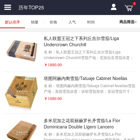
0
历年TOP25
+
商品筛选
默认排序
销量
价格
人气
时间
私人联盟王冠之下系列丘吉尔雪茄/Liga
Undercrown Churchill
名 称：私人联盟王冠之下系列丘吉尔雪茄/Liga
Undercrown Churchill雪茄产地：尼加拉瓜雪茄浓度：
中等-浓郁雪茄形状：丘吉尔雪茄尺寸：7 x 48包装数
￥
1880.00
量：25制作方式：手工描 述：雪茄爱好者——2017年雪
茄排名第25名(评分91分)2011年，德鲁·斯特(Drew
塔图阿赫内阁雪茄/Tatuaje Cabinet Noellas
Estate)首次登上了这一舞台。它被认为是一种替代烟，
作为一种更昂贵和更高需求的私人联盟雪茄。故事是这
名 称：塔图阿赫内阁雪茄/Tatuaje Cabinet Noellas雪茄
样的，在Drew Estate工厂里的赌客们抽太多的私人联盟
产地：美国雪茄浓度：浓郁雪茄形状：皇冠雪茄尺寸：
雪茄，所以他们在被告知停止耗尽私人
5.12 x 42包装数量：25制作方式：手工描 述：雪茄爱好
￥
1680.00
者——2017年雪茄排名第24名(评分91分)2003年，塔图
阿赫在迈阿密的小哈瓦那区开始了小规模的行动。随着
时间的推移，这个由约瑟·佩平·加西亚制作的小品牌获得
了非常忠实的追随者。如今，塔图阿赫的大部分生产已
多米尼加之花双丽赫罗长矛雪茄/La Flor
经转移到尼加拉瓜，他的雪茄已经远远超出了人们的膜
Dominicana Double Ligero Lancero
拜状态。但品牌所有者皮特·约翰逊(Pete
名 称：多米尼加之花双丽赫罗长矛雪茄/La Flor
Dominicana Double Ligero Lancero雪茄产地：多米尼