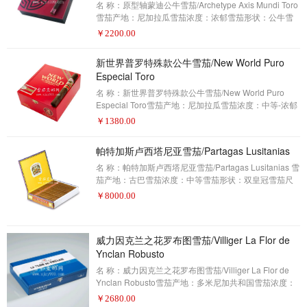
名 称：原型轴蒙迪公牛雪茄/Archetype Axis Mundi Toro
（雪茄是名单上的四种雪茄中的一种，零
雪茄产地：尼加拉瓜雪茄浓度：浓郁雪茄形状：公牛雪
茄尺寸：6×52包装数量：20制作方式：手工描 述：雪茄
￥
2200.00
爱好者——2017年雪茄排名第13名(评分93分)文图拉雪
茄(Ventura)和德鲁斯(Drew Estate)的创意人员把他们的
新世界普罗特殊款公牛雪茄/New World Puro
头放在一起，创造了你梦想中的雪茄——或者至少是你
Especial Toro
潜意识里的雪茄。原型轴莫迪以重复的人物、符号或原
型的名字命名，以重现人们的梦想，这些东西出现在各
名 称：新世界普罗特殊款公牛雪茄/New World Puro
种文化的神话中。因此，雪茄的配方
Especial Toro雪茄产地：尼加拉瓜雪茄浓度：中等-浓郁
雪茄形状：公牛雪茄尺寸：6 1/2 x 52包装数量：20制作
￥
1380.00
方式：手工描 述：雪茄爱好者——2017年雪茄排名第12
名(评分93分)高级雪茄业务中可能没有哪家公司像A.J.一
帕特加斯卢西塔尼亚雪茄/Partagas Lusitanias
样迅速增长。 如费尔南德斯他不购买新工厂，他将获得
更多烟草农场的新土地，同时生产自己的雪茄以及一些
名 称：帕特加斯卢西塔尼亚雪茄/Partagas Lusitanias 雪
相当高调的合同品牌。他精心制作了这款新世界普罗特
茄产地：古巴雪茄浓度：中等雪茄形状：双皇冠雪茄尺
殊款公牛雪茄。这是他新世界系列的最新版
寸：194X49包装数量：25制作方式：手工描 述：雪茄
￥
8000.00
爱好者——2017年雪茄排名第11名(评分93分)帕特加斯
卢西塔尼亚已经被认为是古巴标志性的经典雪茄之一。
在2017年，这是我们抽过的最好的雪茄之一。但是像卢
威力因克兰之花罗布图雪茄/Villiger La Flor de
西塔尼亚这样的双皇冠雪茄需要一种特别大的原始烟叶
Ynclan Robusto
来完全覆盖所有的7.5英寸的雪茄。在过去的几年里，不
稳定的作物和糟糕的天气造成了古巴大量优质的包装材
名 称：威力因克兰之花罗布图雪茄/Villiger La Flor de
料的
Ynclan Robusto雪茄产地：多米尼加共和国雪茄浓度：
中等雪茄形状：罗布图雪茄尺寸：5X50包装数量：25制
￥
2680.00
作方式：手工描 述：雪茄爱好者——2017年雪茄排名第