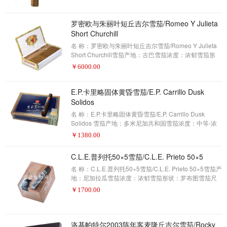
家，但最终走向了美国。当它到达美国之后，品牌老板
将雪茄创造了两个版本：黑色与橙色，在实体店铺均有
销售。在麦克纽杜品牌的背景下，橙色灵感比传统的麦
罗密欧与朱丽叶短丘吉尔雪茄/Romeo Y Julieta
克纽杜更加浓郁，而橙色灵感将代表麦克纽杜故事中的
Short Churchill
新篇
名 称：罗密欧与朱丽叶短丘吉尔雪茄/Romeo Y Julieta
Short Churchill雪茄产地：古巴雪茄浓度：浓郁雪茄形
状：罗布图 雪茄尺寸：124X50包装数量：25制作方
￥
6000.00
式：手工描 述：雪茄爱好者——2017年雪茄排名第19名
(评分92分)多年来，罗密欧与朱丽叶丘吉尔款是古巴组合
中的经典之作。它仍然是典型的古巴雪茄之一，但全球
E.P.卡里略固体黄昏雪茄/E.P. Carrillo Dusk
分销商和营销专卖哈瓦那之家决定是时候创造以它为名
Solidos
的标准的一些分支。今天，罗密欧有一款常规的丘吉尔
名 称：E.P.卡里略固体黄昏雪茄/E.P. Carrillo Dusk
款，短丘吉尔和宽丘吉尔，但要注意的是短丘吉尔。今
Solidos 雪茄产地：多米尼加共和国雪茄浓度：中等-浓
郁雪茄形状：Gordo雪茄尺寸：6 x 60包装数量：20制作
￥
1380.00
方式：手工描 述：雪茄爱好者——2017年雪茄排名第18
名(评分92分)埃内斯托·佩雷斯 - 卡里略是第一批为保护
C.L.E.普列托50×5雪茄/C.L.E. Prieto 50×5
厚实的环规雪茄而发言的人之一。他认为，大雪茄给雪
茄制造商更多的混合自由——他利用了E.P.卡里略固体黄
名 称：C.L.E.普列托50×5雪茄/C.L.E. Prieto 50×5雪茄产
昏中的60环规格。在康涅狄格州的阔叶面里，里面装载
地：尼加拉瓜雪茄浓度：浓郁雪茄形状：罗布图雪茄尺
了尼加拉瓜烟草，这是雪茄的主
寸：5×50包装数量：25制作方式：手工描 述：雪茄爱好
￥
1700.00
者——2017年雪茄排名第17名(评分92分)在雪茄的世界
里，没有想到他的家族曾经拥有的卡马乔(Camacho)品
牌，这是一件很困难的事，但Eiroa自己也做得很好，最
著名的是在尼加拉瓜的C.L.E.普列托，一种由宽叶覆盖的
洛基帕特尔2003陈年客麦隆丘吉尔雪茄/Rocky