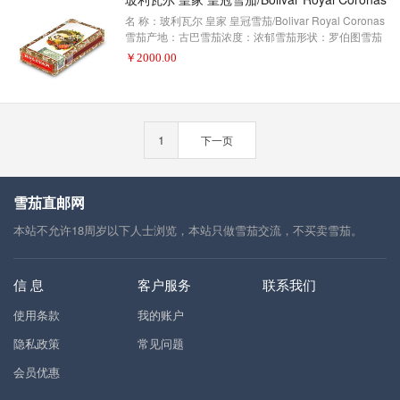
象。这支雪茄是用哈瓦
名 称：玻利瓦尔 皇家 皇冠雪茄/Bolivar Royal Coronas
雪茄产地：古巴雪茄浓度：浓郁雪茄形状：罗伯图雪茄
尺寸：124X50包装数量：25制作方式：手工描 述：雪
￥
2000.00
茄爱好者——2013年雪茄排名第21名(评分93分)玻利瓦
尔是南美洲的解放者西蒙·玻利瓦尔的名字，他在每个玻
利瓦尔雪茄的中心都有插图。皇家皇冠是一种皮革和泥
土的雪茄，有越来越强的强度，还有巧克力和辛辣的甘
草的味道。
1
下一页
雪茄直邮网
本站不允许18周岁以下人士浏览，本站只做雪茄交流，不买卖雪茄。
信 息
客户服务
联系我们
使用条款
我的账户
隐私政策
常见问题
会员优惠