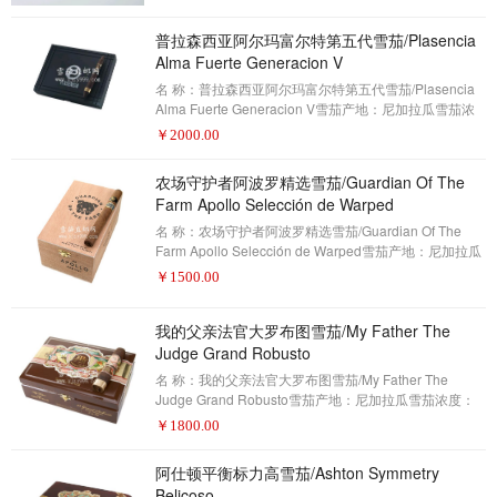
10名(评分93分)威力主要以大规模和古老的机制雪茄闻
普拉森西亚阿尔玛富尔特第五代雪茄/Plasencia
名，威利已经决心创造不仅仅是一个良好的机制雪茄,而
且是一款伟大的优质手工雪茄。。这对他们来讲从来不
Alma Fuerte Generacion V
是资金的问题，因为威力已经是一个十亿美元的公司。
名 称：普拉森西亚阿尔玛富尔特第五代雪茄/Plasencia
这源于老板兼董事长海因里希·维利格（Hein
Alma Fuerte Generacion V雪茄产地：尼加拉瓜雪茄浓
度：浓郁雪茄形状：Presidente雪茄尺寸：7 x 58包装数
￥
2000.00
量：10制作方式：手工描 述：雪茄爱好者——2017年雪
茄排名第9名(评分93分)普拉森西亚家族一直在种植烟
农场守护者阿波罗精选雪茄/Guardian Of The
草，直到今天仍然为优质雪茄行业的一大部分提供高质
Farm Apollo Selección de Warped
量的烟叶。他们也为很多客户制造雪茄。但是,除非你是
在雪茄行业,否则这个名字无法引起雪茄消费者共鸣。内
名 称：农场守护者阿波罗精选雪茄/Guardian Of The
斯托尔和的内斯托尔·安德烈斯.普
Farm Apollo Selección de Warped雪茄产地：尼加拉瓜
雪茄浓度：浓郁雪茄形状：Lonsdale雪茄尺寸：6 x 44
￥
1500.00
包装数量：25制作方式：手工描 述：雪茄爱好者——
2017年雪茄排名第8名(评分93分)当新鲜的元素肆无忌惮
我的父亲法官大罗布图雪茄/My Father The
地混合进世界上最好的尼加拉瓜烟草时，会发生什么？
答案就是这款农场守护者阿波罗。这是马克斯·费尔南德
Judge Grand Robusto
斯和凯尔·盖利斯共同努力的成果。如果你从来没听说过
名 称：我的父亲法官大罗布图雪茄/My Father The
他们, 凯尔盖利斯是农场
Judge Grand Robusto雪茄产地：尼加拉瓜雪茄浓度：
浓郁雪茄形状：罗布图雪茄尺寸：5 x 60包装数量：23
￥
1800.00
制作方式：手工描 述：雪茄爱好者——2017年雪茄排名
第7名(评分93分)这是大胆的。尼加拉瓜的加西亚家族制
阿仕顿平衡标力高雪茄/Ashton Symmetry
作的“我的父亲法官大罗布图”，可以说是一款气势磅礴的
Belicoso