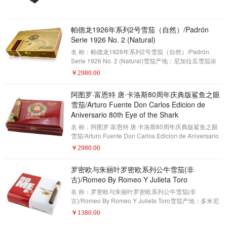
雪茄爱好者——2017年雪茄排名第3名(评分95分)十年
前，奥利瓦雪茄公司发布了这款V系列，这是该公司创造
的最具有活力的一款雪茄。但是，尽管其层次丰富和复
帕德龙1926年系列2号雪茄（自然）/Padrón
杂，它的能力也令人印象深刻。十年后，我们发现了同
Serie 1926 No. 2 (Natural)
样优秀的产品。维持这样的质量和一致性是很困难的，
但考虑到这一点，甚至更多的是成就：奥利瓦已经被一
名 称：帕德龙1926年系列2号雪茄（自然）/Padrón
家大公司
Serie 1926 No. 2 (Natural)雪茄产地：尼加拉瓜雪茄浓
度：中等-浓郁雪茄形状：标力高雪茄尺寸：5.50 x 52包
￥
2980.00
装数量：24制作方式：手工描 述：雪茄爱好者——2017
年雪茄排名第2名(评分96分)在点燃这支金碧辉煌的雪茄
阿图罗·富恩特 唐·卡洛斯80周年庆典版鲨鱼之眼
之前，考虑一下帕德龙的历史是很重要的。帕德龙曾三
雪茄/Arturo Fuente Don Carlos Edicion de
次被评为年度最佳雪茄（目前的纪录保持者）。1926年
Aniversario 80th Eye of the Shark
系列这支雪茄曾两度占据第二名。自2004年以来，雪茄
爱好者一直评选“年度雪茄”。因
名 称：阿图罗·富恩特 唐·卡洛斯80周年庆典版鲨鱼之眼
雪茄/Arturo Fuente Don Carlos Edicion de Aniversario
80th Eye of the Shark雪茄产地：多米尼加共和国雪茄浓
￥
2980.00
度：中等雪茄形状：鱼雷雪茄尺寸：5 3/4 X 52包装数
量：20制作方式：手工描 述：雪茄爱好者——2017年雪
罗密欧与朱丽叶罗密欧系列公牛雪茄(非
茄排名第1名(评分97分)有时候，雪茄的出现是独一无二
古)/Romeo By Romeo Y Julieta Toro
的 - 有趣的融合，创新的造型，有趣的故事 - 同时，仍然
可以保持经典的卓越标准。雪茄爱好
名 称：罗密欧与朱丽叶罗密欧系列公牛雪茄(非
古)/Romeo By Romeo Y Julieta Toro雪茄产地：多米尼
加共和国雪茄浓度：浓郁雪茄形状：公牛雪茄尺寸：6 X
￥
1380.00
54包装数量：20制作方式：手工描 述：雪茄爱好者——