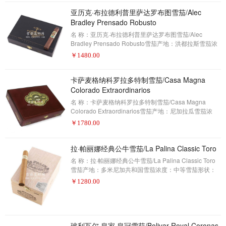
2013年雪茄排名第25名(评分92分)罗密欧与朱丽叶是美
国阿塔迪斯公司(Altadis U.S.A. Inc .)旗下最畅销的雪茄
亚历克·布拉德利普里萨达罗布图雪茄/Alec
品牌，所以当公司选择制作新版本的雪茄时，这是一个
Bradley Prensado Robusto
大胆的举动。现代的，充满活力的包装只是罗密欧与朱
名 称：亚历克·布拉德利普里萨达罗布图雪茄/Alec
丽叶(Romeo y Jul
Bradley Prensado Robusto雪茄产地：洪都拉斯雪茄浓
度：中等-浓郁雪茄形状：罗布图雪茄尺寸：5.0 X 50包
￥
1480.00
装数量：20制作方式：手工描 述：雪茄爱好者——2013
年雪茄排名第24名(评分92分)所有的雪茄爱好者都应该
卡萨麦格纳科罗拉多特制雪茄/Casa Magna
认识亚历克·布拉德利·普里萨达品牌。2011年，丘吉尔尺
寸的亚历克·布拉德利普里萨达雪茄被命“雪茄迷”评为第
Colorado Extraordinarios
一名，这是当时16岁的美国佛罗里达州达尼亚市的亚历
名 称：卡萨麦格纳科罗拉多特制雪茄/Casa Magna
克·布拉德利雪茄公司迄今为止的最高成
Colorado Extraordinarios雪茄产地：尼加拉瓜雪茄浓
度：浓郁雪茄形状：所罗门雪茄尺寸：7.0 X 58包装数
￥
1780.00
量：22制作方式：手工描 述：雪茄爱好者——2013年雪
茄排名第23名(评分93分)2008年，当它成为“雪茄迷”年
度雪茄时，卡萨麦格纳科罗拉多成为了雪茄行业的轰
拉·帕丽娜经典公牛雪茄/La Palina Classic Toro
动。当时的售价为5美元，是一个团队的努力，由多米尼
名 称：拉·帕丽娜经典公牛雪茄/La Palina Classic Toro
加共和国的曼努埃尔·奎达斯和中美洲的塑化公司混合而
雪茄产地：多米尼加共和国雪茄浓度：中等雪茄形状：
成。一年后，他们扩大了这一规模，这是一个
公牛雪茄尺寸：6 X 50包装数量：20制作方式：手工描
￥
1280.00
述：雪茄爱好者——2013年雪茄排名第22名(评分93分)
复活的La Palina雪茄品牌只在市场上销售了三年，但该
品牌已经推出了几款令人难忘的雪茄;这是Palina连续第
二年排名前25。La Palina经典的Toro来自多米尼加共和
国的PDR工厂，它继续用它的烟雾给我们留下深刻的印
玻利瓦尔 皇家 皇冠雪茄/Bolivar Royal Coronas