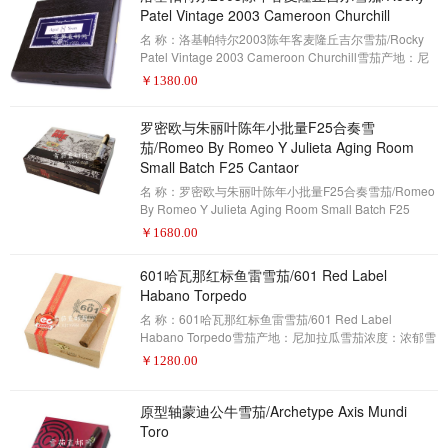
雪茄。对于那些熟悉Eiroa的人来说，这可能有点让人吃
Patel Vintage 2003 Cameroon Churchill
惊，但在Prieto中竟
名 称：洛基帕特尔2003陈年客麦隆丘吉尔雪茄/Rocky
Patel Vintage 2003 Cameroon Churchill雪茄产地：尼
加拉瓜雪茄浓度：中等雪茄形状：丘吉尔雪茄尺寸：7 x
￥
1380.00
48包装数量：20制作方式：手工描 述：雪茄爱好者——
2017年雪茄排名第16名(评分92分)并没有太多的雪茄品
罗密欧与朱丽叶陈年小批量F25合奏雪
牌拥有喀麦隆包装。它现在变得非常昂贵，难以获得，
茄/Romeo By Romeo Y Julieta Aging Room
今天种植的高质量喀麦隆包装的，大部分都是在种植之
前购买的。 这些障碍并没有阻止洛基帕特尔创建他的同
Small Batch F25 Cantaor
名品牌：洛基帕特尔2003陈年
名 称：罗密欧与朱丽叶陈年小批量F25合奏雪茄/Romeo
By Romeo Y Julieta Aging Room Small Batch F25
Cantaor雪茄产地：多米尼加共和国雪茄浓度：中等雪茄
￥
1680.00
形状：标力高雪茄尺寸：6 x 52包装数量：20制作方
式：手工描 述：雪茄爱好者——2017年雪茄排名第15名
601哈瓦那红标鱼雷雪茄/601 Red Label
(评分93分)当他们发布罗密欧与朱丽叶陈年小批量F25合
Habano Torpedo
奏雪茄。这个明星交叉的品牌是拉斐尔·诺达尔(拉斐尔·诺
达尔(Rafael Nodal)和雪茄巨头阿塔迪斯(Alta
名 称：601哈瓦那红标鱼雷雪茄/601 Red Label
Habano Torpedo雪茄产地：尼加拉瓜雪茄浓度：浓郁雪
茄形状：鱼雷雪茄尺寸：6 1/8 x 52包装数量：20制作方
￥
1280.00
式：手工描 述：雪茄爱好者——2017年雪茄排名第14名
(评分93分)整个601系列多年来经历了一些身份的转换。
不同的雪茄制造商已经制造了不同的雪茄。由于
原型轴蒙迪公牛雪茄/Archetype Axis Mundi
Espinosa能够以非常合理的成本为市场注入活力，精心
Toro
调配的尼加拉瓜雪茄，601品牌一直拥有强大的粉丝群。