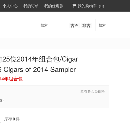
个人中心
我的订单
我的优惠券
我的购物车（
0
）
古巴
非古
搜索
位2014年组合包/Cigar
5 Cigars of 2014 Sampler
14年组合包
查看各会员价格
00
库存
0
件