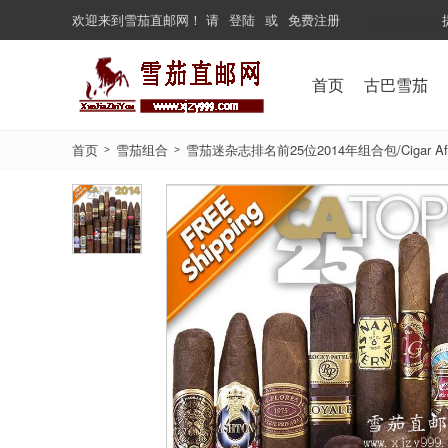
欢迎来到
雪茄直邮网
！
请
登陆
或
免费注册
...................
首页
古巴雪茄
首页
雪茄组合
雪茄迷杂志排名前25位2014年组合包/Cigar Aficionad
>
>