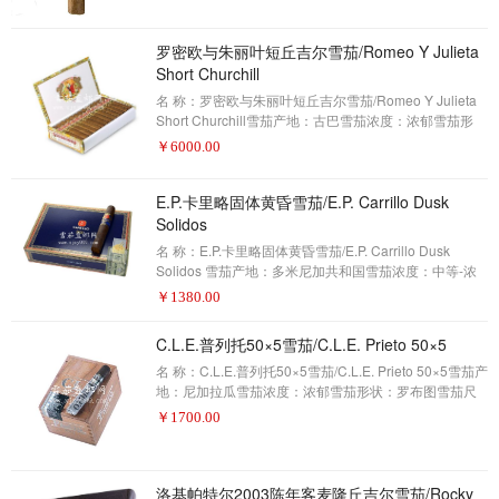
家，但最终走向了美国。当它到达美国之后，品牌老板
将雪茄创造了两个版本：黑色与橙色，在实体店铺均有
销售。在麦克纽杜品牌的背景下，橙色灵感比传统的麦
罗密欧与朱丽叶短丘吉尔雪茄/Romeo Y Julieta
克纽杜更加浓郁，而橙色灵感将代表麦克纽杜故事中的
Short Churchill
新篇
名 称：罗密欧与朱丽叶短丘吉尔雪茄/Romeo Y Julieta
Short Churchill雪茄产地：古巴雪茄浓度：浓郁雪茄形
状：罗布图 雪茄尺寸：124X50包装数量：25制作方
￥
6000.00
式：手工描 述：雪茄爱好者——2017年雪茄排名第19名
(评分92分)多年来，罗密欧与朱丽叶丘吉尔款是古巴组合
中的经典之作。它仍然是典型的古巴雪茄之一，但全球
E.P.卡里略固体黄昏雪茄/E.P. Carrillo Dusk
分销商和营销专卖哈瓦那之家决定是时候创造以它为名
Solidos
的标准的一些分支。今天，罗密欧有一款常规的丘吉尔
名 称：E.P.卡里略固体黄昏雪茄/E.P. Carrillo Dusk
款，短丘吉尔和宽丘吉尔，但要注意的是短丘吉尔。今
Solidos 雪茄产地：多米尼加共和国雪茄浓度：中等-浓
郁雪茄形状：Gordo雪茄尺寸：6 x 60包装数量：20制作
￥
1380.00
方式：手工描 述：雪茄爱好者——2017年雪茄排名第18
名(评分92分)埃内斯托·佩雷斯 - 卡里略是第一批为保护
C.L.E.普列托50×5雪茄/C.L.E. Prieto 50×5
厚实的环规雪茄而发言的人之一。他认为，大雪茄给雪
茄制造商更多的混合自由——他利用了E.P.卡里略固体黄
名 称：C.L.E.普列托50×5雪茄/C.L.E. Prieto 50×5雪茄产
昏中的60环规格。在康涅狄格州的阔叶面里，里面装载
地：尼加拉瓜雪茄浓度：浓郁雪茄形状：罗布图雪茄尺
了尼加拉瓜烟草，这是雪茄的主
寸：5×50包装数量：25制作方式：手工描 述：雪茄爱好
￥
1700.00
者——2017年雪茄排名第17名(评分92分)在雪茄的世界
里，没有想到他的家族曾经拥有的卡马乔(Camacho)品
牌，这是一件很困难的事，但Eiroa自己也做得很好，最
著名的是在尼加拉瓜的C.L.E.普列托，一种由宽叶覆盖的
洛基帕特尔2003陈年客麦隆丘吉尔雪茄/Rocky