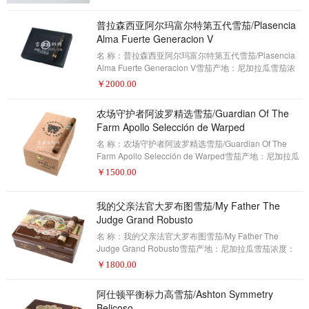
10名(评分93分)威力主要以大规模和古老的机制雪茄闻
普拉森西亚阿尔玛富尔特第五代雪茄/Plasencia
名，威利已经决心创造不仅仅是一个良好的机制雪茄,而
且是一款伟大的优质手工雪茄。。这对他们来讲从来不
Alma Fuerte Generacion V
是资金的问题，因为威力已经是一个十亿美元的公司。
名 称：普拉森西亚阿尔玛富尔特第五代雪茄/Plasencia
这源于老板兼董事长海因里希·维利格（Hein
Alma Fuerte Generacion V雪茄产地：尼加拉瓜雪茄浓
度：浓郁雪茄形状：Presidente雪茄尺寸：7 x 58包装数
￥
2000.00
量：10制作方式：手工描 述：雪茄爱好者——2017年雪
茄排名第9名(评分93分)普拉森西亚家族一直在种植烟
农场守护者阿波罗精选雪茄/Guardian Of The
草，直到今天仍然为优质雪茄行业的一大部分提供高质
Farm Apollo Selección de Warped
量的烟叶。他们也为很多客户制造雪茄。但是,除非你是
在雪茄行业,否则这个名字无法引起雪茄消费者共鸣。内
名 称：农场守护者阿波罗精选雪茄/Guardian Of The
斯托尔和的内斯托尔·安德烈斯.普
Farm Apollo Selección de Warped雪茄产地：尼加拉瓜
雪茄浓度：浓郁雪茄形状：Lonsdale雪茄尺寸：6 x 44
￥
1500.00
包装数量：25制作方式：手工描 述：雪茄爱好者——
2017年雪茄排名第8名(评分93分)当新鲜的元素肆无忌惮
我的父亲法官大罗布图雪茄/My Father The
地混合进世界上最好的尼加拉瓜烟草时，会发生什么？
答案就是这款农场守护者阿波罗。这是马克斯·费尔南德
Judge Grand Robusto
斯和凯尔·盖利斯共同努力的成果。如果你从来没听说过
名 称：我的父亲法官大罗布图雪茄/My Father The
他们, 凯尔盖利斯是农场
Judge Grand Robusto雪茄产地：尼加拉瓜雪茄浓度：
浓郁雪茄形状：罗布图雪茄尺寸：5 x 60包装数量：23
￥
1800.00
制作方式：手工描 述：雪茄爱好者——2017年雪茄排名
第7名(评分93分)这是大胆的。尼加拉瓜的加西亚家族制
阿仕顿平衡标力高雪茄/Ashton Symmetry
作的“我的父亲法官大罗布图”，可以说是一款气势磅礴的
Belicoso