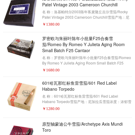
雪茄。对于那些熟悉Eiroa的人来说，这可能有点让人吃
Patel Vintage 2003 Cameroon Churchill
惊，但在Prieto中竟
名 称：洛基帕特尔2003陈年客麦隆丘吉尔雪茄/Rocky
Patel Vintage 2003 Cameroon Churchill雪茄产地：尼
加拉瓜雪茄浓度：中等雪茄形状：丘吉尔雪茄尺寸：7 x
￥
1380.00
48包装数量：20制作方式：手工描 述：雪茄爱好者——
2017年雪茄排名第16名(评分92分)并没有太多的雪茄品
罗密欧与朱丽叶陈年小批量F25合奏雪
牌拥有喀麦隆包装。它现在变得非常昂贵，难以获得，
茄/Romeo By Romeo Y Julieta Aging Room
今天种植的高质量喀麦隆包装的，大部分都是在种植之
前购买的。 这些障碍并没有阻止洛基帕特尔创建他的同
Small Batch F25 Cantaor
名品牌：洛基帕特尔2003陈年
名 称：罗密欧与朱丽叶陈年小批量F25合奏雪茄/Romeo
By Romeo Y Julieta Aging Room Small Batch F25
Cantaor雪茄产地：多米尼加共和国雪茄浓度：中等雪茄
￥
1680.00
形状：标力高雪茄尺寸：6 x 52包装数量：20制作方
式：手工描 述：雪茄爱好者——2017年雪茄排名第15名
601哈瓦那红标鱼雷雪茄/601 Red Label
(评分93分)当他们发布罗密欧与朱丽叶陈年小批量F25合
Habano Torpedo
奏雪茄。这个明星交叉的品牌是拉斐尔·诺达尔(拉斐尔·诺
达尔(Rafael Nodal)和雪茄巨头阿塔迪斯(Alta
名 称：601哈瓦那红标鱼雷雪茄/601 Red Label
Habano Torpedo雪茄产地：尼加拉瓜雪茄浓度：浓郁雪
茄形状：鱼雷雪茄尺寸：6 1/8 x 52包装数量：20制作方
￥
1280.00
式：手工描 述：雪茄爱好者——2017年雪茄排名第14名
(评分93分)整个601系列多年来经历了一些身份的转换。
不同的雪茄制造商已经制造了不同的雪茄。由于
原型轴蒙迪公牛雪茄/Archetype Axis Mundi
Espinosa能够以非常合理的成本为市场注入活力，精心
Toro
调配的尼加拉瓜雪茄，601品牌一直拥有强大的粉丝群。