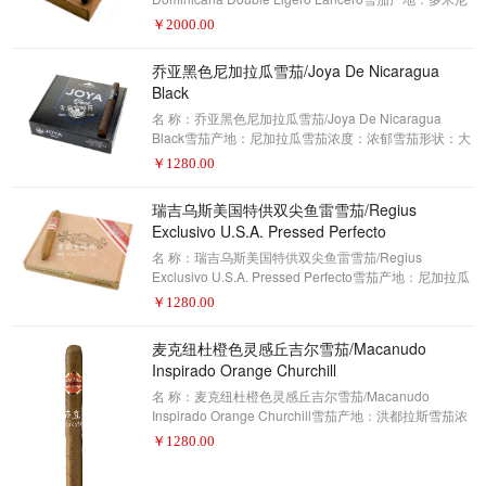
加共和国雪茄浓度：中等-浓郁雪茄形状：长矛雪茄尺
￥
2000.00
寸：7.50 x 39包装数量：20制作方式：手工描 述：雪茄
爱好者——2017年雪茄排名第23名(评分91分)就好像多
乔亚黑色尼加拉瓜雪茄/Joya De Nicaragua
米尼加之花双丽赫罗长矛的混合不够强大，长矛的尺寸
Black
使得强烈的辛辣更加激烈。丽赫罗的体积可能会减少它
所产生的烟雾量，但是更细的环规会浓缩烟雾，特别是
名 称：乔亚黑色尼加拉瓜雪茄/Joya De Nicaragua
在吸食期间，它会从雪茄流入上腭。从第一口支
Black雪茄产地：尼加拉瓜雪茄浓度：浓郁雪茄形状：大
皇冠雪茄尺寸：6 1/4 x 46包装数量：20制作方式：手工
￥
1280.00
描 述：雪茄爱好者——2017年雪茄排名第22名(评分91
分)乔亚黑色尼加拉瓜是尼加拉瓜最古老的经营雪茄工
瑞吉乌斯美国特供双尖鱼雷雪茄/Regius
厂。 就在埃斯特利目前的雪茄制造业蓬勃发展之前，经
Exclusivo U.S.A. Pressed Perfecto
历了20世纪70年代动荡的桑地诺斯（Sandinista）战
争。 该建筑甚至有弹孔和炸弹破坏的证明。在这段时
名 称：瑞吉乌斯美国特供双尖鱼雷雪茄/Regius
间，乔亚尼加拉瓜都没有在乔亚黑色之前用墨西
Exclusivo U.S.A. Pressed Perfecto雪茄产地：尼加拉瓜
雪茄浓度：中等-浓郁雪茄形状：Perfecto雪茄尺寸：5
￥
1280.00
3/4 x 60/54包装数量：10制作方式：手工描 述：雪茄爱
好者——2017年雪茄排名第21名(评分92分)自2012年以
麦克纽杜橙色灵感丘吉尔雪茄/Macanudo
来，瑞吉乌斯美国特供雪茄只在美国上市，但它们已经
Inspirado Orange Churchill
积累了一批追随者。出生在英国的品牌所有者Akhil
Kapacee将他的第一支雪茄创造出一款具有欧洲口味的
名 称：麦克纽杜橙色灵感丘吉尔雪茄/Macanudo
古巴雪茄。但
Inspirado Orange Churchill雪茄产地：洪都拉斯雪茄浓
度：中等雪茄形状：丘吉尔雪茄尺寸：7×50包装数量：
￥
1280.00
20制作方式：手工描 述：雪茄爱好者——2017年雪茄排
名第20名(评分93分)麦克纽杜灵感系列起始作为欧洲独