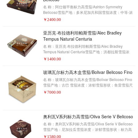
雪茄。这当然是一款强大的雪茄，但它不仅如此。它有
着来自厄瓜多尔苏门答腊种子的包装，两款尼加拉瓜粘
名 称：阿仕顿平衡标力高雪茄/Ashton Symmetry
合剂（Corojo和Criollo）和来自三家加
Belicoso雪茄产地：多米尼加共和国雪茄浓度：中等-浓
郁雪茄形状：标力高雪茄尺寸：5 1/4 x 52包装数量：25
￥
2400.00
制作方式：手工描 述：雪茄爱好者——2017年雪茄排名
第6名(评分94分)阿仕顿(Ashton)的分销商在阿仕顿
亚历克·布拉德利坦帕斯雪茄/Alec Bradley
(Ashton)的名义下推出了一个新品牌，这并不常见，但当
Tempus Natural Centuria
它做到这一点时，该公司将大量的想法和关注投入到发
布中。阿仕顿平衡标力高在2014年首次亮相，而该公司
名 称：亚历克·布拉德利坦帕斯雪茄/Alec Bradley
也无法选择一个更好的名字。如果你有一
Tempus Natural Centuria雪茄产地：洪都拉斯雪茄浓
度：浓郁雪茄形状：丘吉尔雪茄尺寸：7×49包装数量：
￥
1400.00
20制作方式：手工描 述：雪茄爱好者——2017年雪茄排
名第5名(评分94分)亚历克·布拉德利雪茄的老板艾伦?鲁
玻璃瓦尔标力高木盒雪茄/Bolivar Belicoso Fino
宾在开始他的烟草生涯后，决定寻找一款浓郁的雪茄。
最终在洪都拉斯与尼加拉瓜制成了这款雪茄亚历克·布拉
名 称：玻璃瓦尔标力高木盒雪茄/Bolivar Belicoso Fino
德利坦帕斯。坦帕斯最新颖的一点在于艾伦?鲁宾在洪都
雪茄产地：古巴 雪茄浓度：浓郁雪茄形状：鱼雷雪茄尺
拉斯Trojes地区一个农场采购的茄衣。对于
寸：140X52包装数量：25制作方式：手工描 述：雪茄
￥
7000.00
爱好者——2017年雪茄排名第4名(评分94分)古巴玻利瓦
尔品牌一直是更强的雪茄迷的选择。而且随着越来越多
的美国人有机会品尝古巴雪茄（由于政策放松购买限
制），玻利瓦尔因其更为丰满的味道而成为首选。虽然
奥利瓦V系列标力高雪茄/Oliva Serie V Belicoso
它不是古巴最大的品牌之一，但它有着悠久的历史和忠
名 称：奥利瓦V系列标力高雪茄/Oliva Serie V Belicoso
诚的来自国际的追随者。可悲的是，玻利瓦尔家族中没
雪茄产地：尼加拉瓜雪茄浓度：浓郁雪茄形状：标力高
有多少尺寸可
雪茄尺寸：5 x 54包装数量：24制作方式：手工描 述：
￥
1580.00