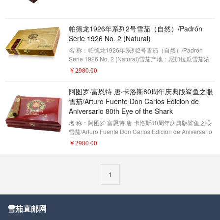
雪茄爱好者——2017年雪茄排名第3名(评分95分)十年
前，奥利瓦雪茄公司发布了这款V系列，这是该公司创造
的最具有活力的一款雪茄。但是，尽管其层次丰富和复
帕德龙1926年系列2号雪茄（自然）/Padrón
杂，它的能力也令人印象深刻。十年后，我们发现了同
Serie 1926 No. 2 (Natural)
样优秀的产品。维持这样的质量和一致性是很困难的，
但考虑到这一点，甚至更多的是成就：奥利瓦已经被一
名 称：帕德龙1926年系列2号雪茄（自然）/Padrón
家大公司
Serie 1926 No. 2 (Natural)雪茄产地：尼加拉瓜雪茄浓
度：中等-浓郁雪茄形状：标力高雪茄尺寸：5.50 x 52包
￥
2980.00
装数量：24制作方式：手工描 述：雪茄爱好者——2017
年雪茄排名第2名(评分96分)在点燃这支金碧辉煌的雪茄
阿图罗·富恩特 唐·卡洛斯80周年庆典版鲨鱼之眼
之前，考虑一下帕德龙的历史是很重要的。帕德龙曾三
雪茄/Arturo Fuente Don Carlos Edicion de
次被评为年度最佳雪茄（目前的纪录保持者）。1926年
Aniversario 80th Eye of the Shark
系列这支雪茄曾两度占据第二名。自2004年以来，雪茄
爱好者一直评选“年度雪茄”。因
名 称：阿图罗·富恩特 唐·卡洛斯80周年庆典版鲨鱼之眼
雪茄/Arturo Fuente Don Carlos Edicion de Aniversario
80th Eye of the Shark雪茄产地：多米尼加共和国雪茄浓
￥
2980.00
度：中等雪茄形状：鱼雷雪茄尺寸：5 3/4 X 52包装数
量：20制作方式：手工描 述：雪茄爱好者——2017年雪
茄排名第1名(评分97分)有时候，雪茄的出现是独一无二
1
的 - 有趣的融合，创新的造型，有趣的故事 - 同时，仍然
可以保持经典的卓越标准。雪茄爱好
雪茄直邮网