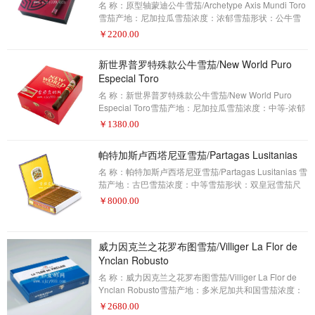
名 称：原型轴蒙迪公牛雪茄/Archetype Axis Mundi Toro
（雪茄是名单上的四种雪茄中的一种，零
雪茄产地：尼加拉瓜雪茄浓度：浓郁雪茄形状：公牛雪
茄尺寸：6×52包装数量：20制作方式：手工描 述：雪茄
￥
2200.00
爱好者——2017年雪茄排名第13名(评分93分)文图拉雪
茄(Ventura)和德鲁斯(Drew Estate)的创意人员把他们的
新世界普罗特殊款公牛雪茄/New World Puro
头放在一起，创造了你梦想中的雪茄——或者至少是你
Especial Toro
潜意识里的雪茄。原型轴莫迪以重复的人物、符号或原
型的名字命名，以重现人们的梦想，这些东西出现在各
名 称：新世界普罗特殊款公牛雪茄/New World Puro
种文化的神话中。因此，雪茄的配方
Especial Toro雪茄产地：尼加拉瓜雪茄浓度：中等-浓郁
雪茄形状：公牛雪茄尺寸：6 1/2 x 52包装数量：20制作
￥
1380.00
方式：手工描 述：雪茄爱好者——2017年雪茄排名第12
名(评分93分)高级雪茄业务中可能没有哪家公司像A.J.一
帕特加斯卢西塔尼亚雪茄/Partagas Lusitanias
样迅速增长。 如费尔南德斯他不购买新工厂，他将获得
更多烟草农场的新土地，同时生产自己的雪茄以及一些
名 称：帕特加斯卢西塔尼亚雪茄/Partagas Lusitanias 雪
相当高调的合同品牌。他精心制作了这款新世界普罗特
茄产地：古巴雪茄浓度：中等雪茄形状：双皇冠雪茄尺
殊款公牛雪茄。这是他新世界系列的最新版
寸：194X49包装数量：25制作方式：手工描 述：雪茄
￥
8000.00
爱好者——2017年雪茄排名第11名(评分93分)帕特加斯
卢西塔尼亚已经被认为是古巴标志性的经典雪茄之一。
在2017年，这是我们抽过的最好的雪茄之一。但是像卢
威力因克兰之花罗布图雪茄/Villiger La Flor de
西塔尼亚这样的双皇冠雪茄需要一种特别大的原始烟叶
Ynclan Robusto
来完全覆盖所有的7.5英寸的雪茄。在过去的几年里，不
稳定的作物和糟糕的天气造成了古巴大量优质的包装材
名 称：威力因克兰之花罗布图雪茄/Villiger La Flor de
料的
Ynclan Robusto雪茄产地：多米尼加共和国雪茄浓度：
中等雪茄形状：罗布图雪茄尺寸：5X50包装数量：25制
￥
2680.00
作方式：手工描 述：雪茄爱好者——2017年雪茄排名第