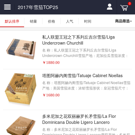
0
2017年雪茄TOP25
+
商品筛选
默认排序
销量
价格
人气
时间
私人联盟王冠之下系列丘吉尔雪茄/Liga
Undercrown Churchill
名 称：私人联盟王冠之下系列丘吉尔雪茄/Liga
Undercrown Churchill雪茄产地：尼加拉瓜雪茄浓度：
中等-浓郁雪茄形状：丘吉尔雪茄尺寸：7 x 48包装数
￥
1880.00
量：25制作方式：手工描 述：雪茄爱好者——2017年雪
茄排名第25名(评分91分)2011年，德鲁·斯特(Drew
塔图阿赫内阁雪茄/Tatuaje Cabinet Noellas
Estate)首次登上了这一舞台。它被认为是一种替代烟，
作为一种更昂贵和更高需求的私人联盟雪茄。故事是这
名 称：塔图阿赫内阁雪茄/Tatuaje Cabinet Noellas雪茄
样的，在Drew Estate工厂里的赌客们抽太多的私人联盟
产地：美国雪茄浓度：浓郁雪茄形状：皇冠雪茄尺寸：
雪茄，所以他们在被告知停止耗尽私人
5.12 x 42包装数量：25制作方式：手工描 述：雪茄爱好
￥
1680.00
者——2017年雪茄排名第24名(评分91分)2003年，塔图
阿赫在迈阿密的小哈瓦那区开始了小规模的行动。随着
时间的推移，这个由约瑟·佩平·加西亚制作的小品牌获得
了非常忠实的追随者。如今，塔图阿赫的大部分生产已
多米尼加之花双丽赫罗长矛雪茄/La Flor
经转移到尼加拉瓜，他的雪茄已经远远超出了人们的膜
Dominicana Double Ligero Lancero
拜状态。但品牌所有者皮特·约翰逊(Pete
名 称：多米尼加之花双丽赫罗长矛雪茄/La Flor
Dominicana Double Ligero Lancero雪茄产地：多米尼