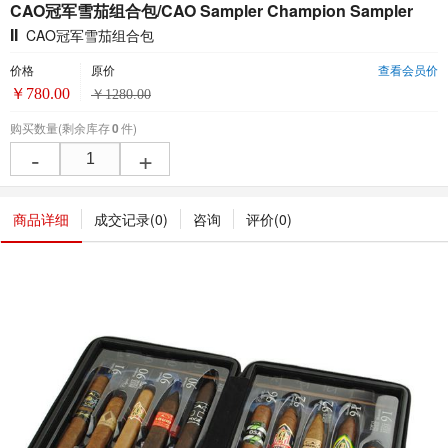
CAO冠军雪茄组合包/CAO Sampler Champion Sampler
II
CAO冠军雪茄组合包
价格
原价
查看会员价
￥
780.00
￥
1280.00
购买数量
(剩余库存
0
件)
-
+
商品详细
成交记录(
0
)
咨询
评价(
0
)