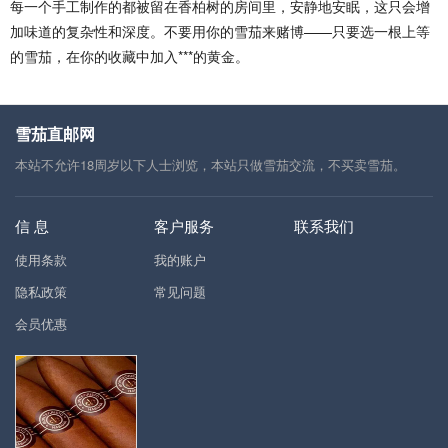
每一个手工制作的都被留在香柏树的房间里，安静地安眠，这只会增
加味道的复杂性和深度。不要用你的雪茄来赌博——只要选一根上等
的雪茄，在你的收藏中加入***的黄金。
雪茄直邮网
本站不允许18周岁以下人士浏览，本站只做雪茄交流，不买卖雪茄。
信 息
客户服务
联系我们
使用条款
我的账户
隐私政策
常见问题
会员优惠