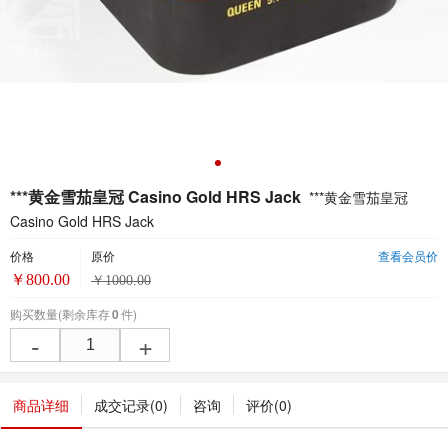
***黄金雪茄皇冠 Casino Gold HRS Jack
***黄金雪茄皇冠
Casino Gold HRS Jack
价格
原价
查看会员价
￥
800.00
￥
1000.00
购买数量
(剩余库存
0
件)
-
+
商品详细
成交记录(
0
)
咨询
评价(
0
)