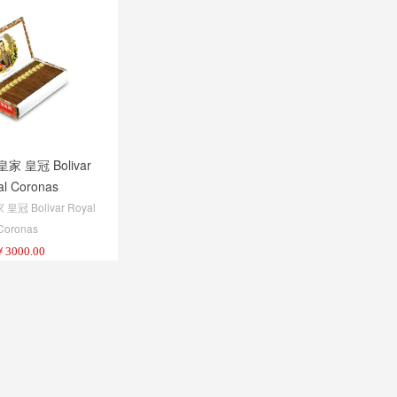
家 皇冠 Bolivar
al Coronas
冠 Bolivar Royal
Coronas
￥
3000.00