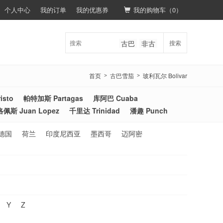
个人中心
我的订单
我的优惠券
我的购物车（
0
）
古巴
非古
搜索
首页
古巴雪茄
玻利瓦尔 Bolivar
>
>
isto
帕特加斯 Partagas
库阿巴 Cuaba
佩斯 Juan Lopez
千里达 Trinidad
潘趣 Punch
德国
荷兰
印度尼西亚
墨西哥
迈阿密
Y
Z