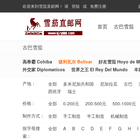
欢迎来到
雪茄直邮网
！
请
登陆
或
免费注册
...................
首页
古巴雪茄
古巴雪茄
高希霸 Cohiba
玻利瓦尔 Bolivar
好友雪茄 Hoyo de Mo
外交家 Diplomaticos
世界之王 El Rey Del Mundo
丰
产地：
全部
多米尼加共和国
尼加拉瓜
古巴
西班牙
瑞士
价格：
全部
0-200元
200-500元
500-1000元
制作方式：
全部
手工制造
半工制造
机械制造
按字母搜
全部
A
B
C
D
E
F
G
H
I
索：