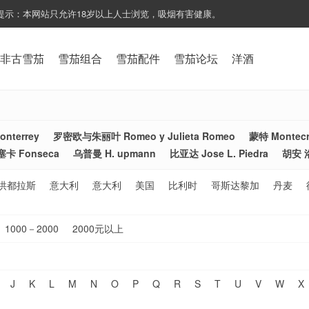
提示：本网站只允许18岁以上人士浏览，吸烟有害健康。
非古雪茄
雪茄组合
雪茄配件
雪茄论坛
洋酒
nterrey
罗密欧与朱丽叶 Romeo y Julieta Romeo
蒙特 Montecr
塞卡 Fonseca
乌普曼 H. upmann
比亚达 Jose L. Piedra
胡安 洛
洪都拉斯
意大利
意大利
美国
比利时
哥斯达黎加
丹麦
1000－2000
2000元以上
J
K
L
M
N
O
P
Q
R
S
T
U
V
W
X