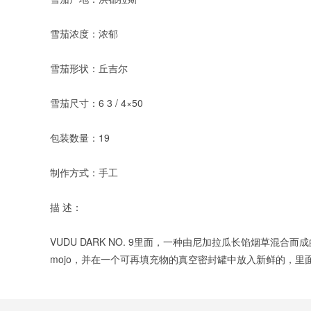
雪茄浓度：浓郁
雪茄形状：丘吉尔
雪茄尺寸：6 3 / 4×50
包装数量：19
制作方式：手工
描 述：
VUDU DARK NO. 9里面，一种由尼加拉瓜长馅烟草
mojo，并在一个可再填充物的真空密封罐中放入新鲜的，里面有