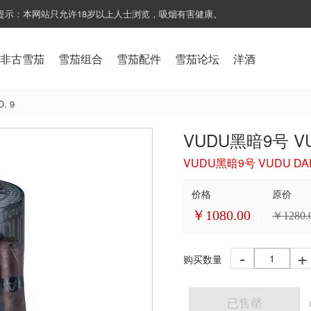
提示：本网站只允许18岁以上人士浏览，吸烟有害健康。
非古雪茄
雪茄组合
雪茄配件
雪茄论坛
洋酒
. 9
VUDU黑暗9号 VUD
VUDU黑暗9号 VUDU DAR
价格
原价
￥
1080.00
￥
1280.
-
+
购买数量
已售罄