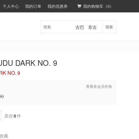
个人中心
我的订单
我的优惠券
我的购物车（
0
）
古巴
非古
搜索
U DARK NO. 9
K NO. 9
查看各会员价格
00
库存
0
件
收藏