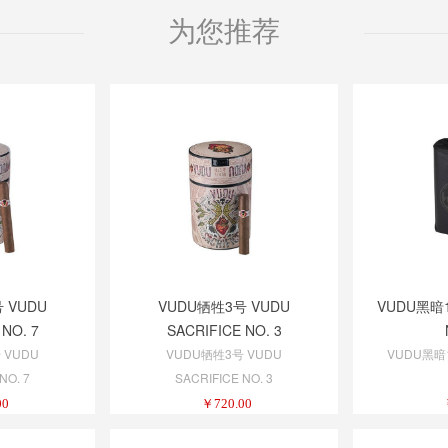
为您推荐
 VUDU
VUDU牺牲3号 VUDU
VUDU黑暗1
 NO. 7
SACRIFICE NO. 3
 VUDU
VUDU牺牲3号 VUDU
VUDU黑暗1
NO. 7
SACRIFICE NO. 3
00
￥
720.00