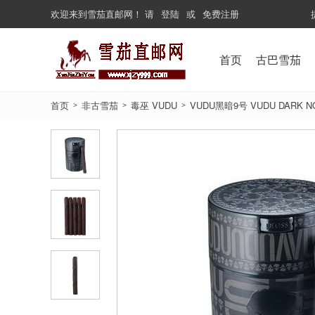
欢迎来到
雪茄直邮网
！
请
登陆
或
免费注册
...................
首页
古巴雪茄
首页
非古雪茄
毒巫 VUDU
VUDU黑暗9号 VUDU DARK NO
>
>
>