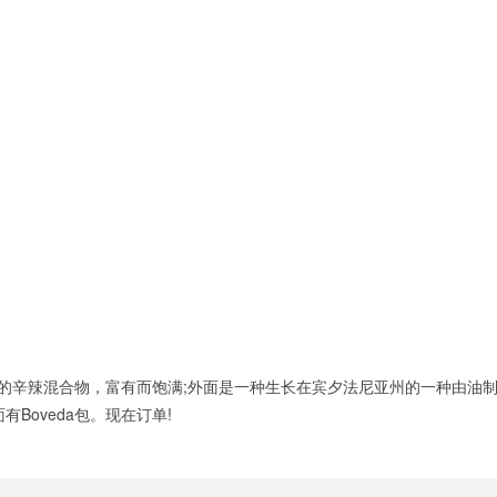
混合而成的辛辣混合物，富有而饱满;外面是一种生长在宾夕法尼亚州的一种由
Boveda包。现在订单!