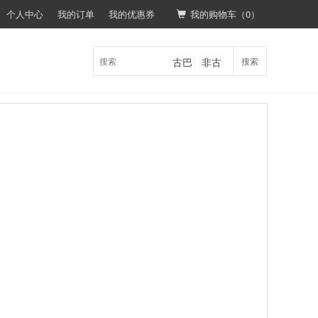
个人中心
我的订单
我的优惠券
我的购物车（
0
）
古巴
非古
搜索