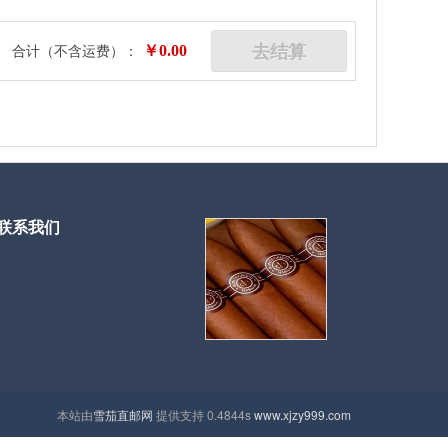
去结算
合计（不含运费）：
￥
0.00
联系我们
本站由
雪茄直邮网
提供支持 0.4844s
www.xjzy999.com