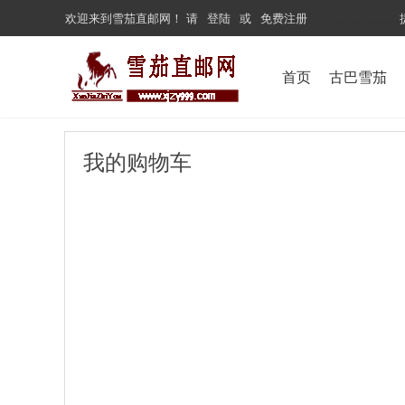
欢迎来到
雪茄直邮网
！
请
登陆
或
免费注册
...................
首页
古巴雪茄
我的购物车