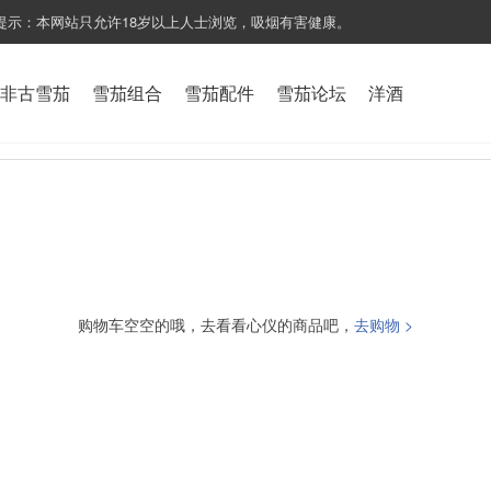
提示：本网站只允许18岁以上人士浏览，吸烟有害健康。
非古雪茄
雪茄组合
雪茄配件
雪茄论坛
洋酒
购物车空空的哦，去看看心仪的商品吧，
去购物 >