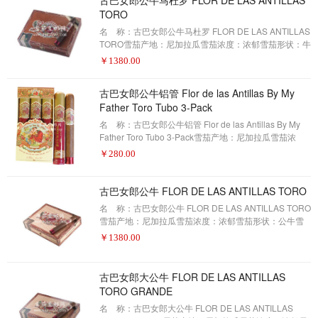
有盒装的大小，从选择尼加拉瓜的库班-种子烟草，到精
TORO
致的尼加拉瓜太阳长大的包装叶子，到华丽的包装，这
些中型的puros是超光滑的，提供了完美平衡的口味的奶
名 称：古巴女郎公牛马杜罗 FLOR DE LAS ANTILLAS
油组合。现在订购
TORO雪茄产地：尼加拉瓜雪茄浓度：浓郁雪茄形状：牛
马雪茄尺寸：6 X 52包装数量：20制作方式：手工描
￥
1380.00
述：我父亲的雪茄是我父亲的雪茄，是对古巴的致敬，
加西亚令人惊叹的雪茄文化遗产开始了。在所有盒装的
古巴女郎公牛铝管 Flor de las Antillas By My
大小，从选择尼加拉瓜的库班-种子烟草，到精致的尼加
Father Toro Tubo 3-Pack
拉瓜太阳长大的包装叶子，到华丽的包装，这些中型的
puros是超光滑的，提供了完美平衡的口味的奶油组合。
名 称：古巴女郎公牛铝管 Flor de las Antillas By My
现在订购这些高额定的雪
Father Toro Tubo 3-Pack雪茄产地：尼加拉瓜雪茄浓
度：浓郁雪茄形状：公牛雪茄尺寸：6 X 50包装数量：3
￥
280.00
制作方式：手工描 述：为了纪念我父亲雪茄发源地的
古巴，他们创造了一些弗拉·德·拉斯·阿斯里亚斯雪茄。这
些都是高质量的雪茄，有来自古巴种子和尼加拉瓜包装
古巴女郎公牛 FLOR DE LAS ANTILLAS TORO
的优质烟草。这些成分完美地融合在一起，提供了平
名 称：古巴女郎公牛 FLOR DE LAS ANTILLAS TORO
衡、光滑的味道。
雪茄产地：尼加拉瓜雪茄浓度：浓郁雪茄形状：公牛雪
茄尺寸：6 X 52包装数量：20制作方式：手工描 述：
￥
1380.00
这些雪茄是我父亲生产出来的，用来向古巴岛致敬，在
那里，加西亚最初开始制作雪茄。这些雪茄烟是每盒装
的。他们的一切都是一流的，从他们的古巴种子烟草到
古巴女郎大公牛 FLOR DE LAS ANTILLAS
他们的太阳，尼加拉瓜的包装。
TORO GRANDE
名 称：古巴女郎大公牛 FLOR DE LAS ANTILLAS