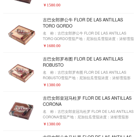
度：浓郁雪茄形状：公牛雪茄尺寸：6 .5 X 56包装数
￥
1580.00
量：20制作方式：手工描 述：我父亲的雪茄是我父亲
的雪茄，是对古巴的致敬，加西亚令人惊叹的雪茄文化
古巴女郎胖公牛 FLOR DE LAS ANTILLAS
遗产开始了。在所有盒装的大小，从选择尼加拉瓜的库
TORO GORDO
班-种子烟草，到精致的尼加拉瓜太阳长大的包装叶子，
到华丽的包装，这些中型的puros是超光滑的，提供了完
名 称：古巴女郎胖公牛 FLOR DE LAS ANTILLAS
美平衡的口味的奶油组合。现
TORO GORDO雪茄产地：尼加拉瓜雪茄浓度：浓郁雪茄
形状：公牛雪茄尺寸：6 X 56包装数量：20制作方式：
￥
1680.00
手工描 述：为了向古巴致敬，我的父亲制作了拉斯·德
拉斯(Flor de las Antillas)雪茄，以表达对他们事业的起
古巴女郎罗布图 FLOR DE LAS ANTILLAS
源的敬意。他们首先将来自尼加拉瓜的古巴种子烟草的
ROBUSTO
雪茄，从他们的太阳种植到尼加拉瓜的包装上，使他们
的口味更加平稳和平衡。
名 称：古巴女郎罗布图 FLOR DE LAS ANTILLAS
ROBUSTO雪茄产地：尼加拉瓜雪茄浓度：浓郁雪茄形
状：罗布图雪茄尺寸：5 X 50包装数量：20制作方式：
￥
1380.00
手工描 述：我父亲制作这些雪茄是为了纪念古巴，那
里有雪茄的起源。拉斯·德·拉斯的雪茄是各种尺寸的盒
古巴女郎皇冠马杜罗 FLOR DE LAS ANTILLAS
子。它们是来自太阳的顶级雪茄，来自于尼加拉瓜的古
CORONA
巴种子烟草。
名 称：古巴女郎皇冠马杜罗 FLOR DE LAS ANTILLAS
CORONA雪茄产地：尼加拉瓜雪茄浓度：浓郁雪茄形
状：皇冠雪茄尺寸：5. 5/8 x 46包装数量：20制作方式：
￥
1380.00
手工描 述：我父亲的雪茄是我父亲的雪茄，是对古巴
的致敬，加西亚令人惊叹的雪茄文化遗产开始了。在所
古巴女郎公牛马杜罗 FLOR DE LAS ANTILLAS