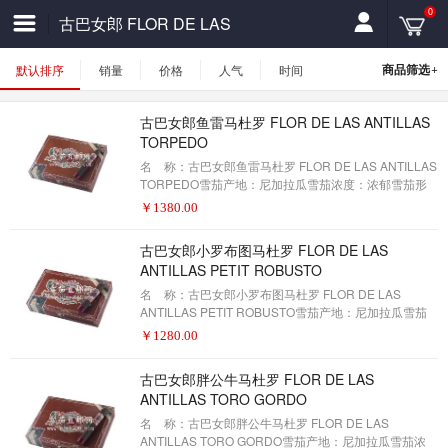
0
古巴女郎 FLOR DE LAS
ANTILLAS
+
商品筛选
默认排序
销量
价格
人气
时间
古巴女郎鱼雷马杜罗 FLOR DE LAS ANTILLAS
TORPEDO
名 称：古巴女郎鱼雷马杜罗 FLOR DE LAS ANTILLAS
TORPEDO雪茄产地：尼加拉瓜雪茄浓度：浓郁雪茄形
状：鱼雷雪茄尺寸：6 .1/8 x 52包装数量：20制作方式：
￥
1380.00
手工描 述：我父亲的雪茄是我父亲的雪茄，是对古巴
的致敬，加西亚令人惊叹的雪茄文化遗产开始了。在所
古巴女郎小罗布图马杜罗 FLOR DE LAS
有盒装的大小，从选择尼加拉瓜的库班-种子烟草，到精
ANTILLAS PETIT ROBUSTO
致的尼加拉瓜太阳长大的包装叶子，到华丽的包装，这
些中型的puros是超光滑的，提供了完美平衡的口味的奶
名 称：古巴女郎小罗布图马杜罗 FLOR DE LAS
油组合。现在订
ANTILLAS PETIT ROBUSTO雪茄产地：尼加拉瓜雪茄
浓度：浓郁雪茄形状：罗布图雪茄尺寸：4 .5 X 50包装
￥
1280.00
数量：20制作方式：手工描 述：我父亲的雪茄是我父
亲的雪茄，是对古巴的致敬，加西亚令人惊叹的雪茄文
古巴女郎胖公牛马杜罗 FLOR DE LAS
化遗产开始了。在所有盒装的大小，从选择尼加拉瓜的
ANTILLAS TORO GORDO
库班-种子烟草，到精致的尼加拉瓜太阳长大的包装叶
子，到华丽的包装，这些中型的puros是超光滑的，提供
名 称：古巴女郎胖公牛马杜罗 FLOR DE LAS
了完美平衡的口味的奶
ANTILLAS TORO GORDO雪茄产地：尼加拉瓜雪茄浓