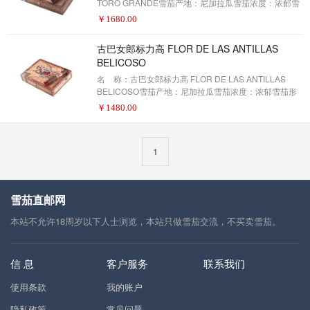
TORO GRANDE雪茄产地：尼加拉瓜雪茄浓度：浓郁雪
茄形状：公牛雪茄尺寸：6 X 60包装数量：20制作方
￥
1680.00
式：手工描 述：弗拉斯·德·拉斯·托罗·格朗雪茄是60环
的捕鲸者，他们的盒子被压得更舒服。这些普洛斯岩是
古巴女郎标力高 FLOR DE LAS ANTILLAS
一种奶油色的、中等酒体的、味道浓郁的，在所有的气
BELICOSO
瓶上都有很好的味道，这是你唇上最刺激的烟之一。你
今天的盒子。
名 称：古巴女郎标力高 FLOR DE LAS ANTILLAS
BELICOSO雪茄产地：尼加拉瓜雪茄浓度：浓郁雪茄形
状：标力高雪茄尺寸：5.5×52包装数量：20制作方式：
￥
1480.00
手工描 述：为了纪念我父亲雪茄发源地的古巴，他们
创造了一些弗拉·德·拉斯·阿斯里亚斯雪茄。这些都是高质
量的雪茄，有来自古巴种子和尼加拉瓜包装的优质烟
1
草。这些成分完美地融合在一起，提供了平衡、光滑的
味道。
雪茄直邮网
本站不允许18周岁以下人士浏览，本站只做雪茄交流，不买卖雪茄。
信 息
客户服务
联系我们
使用条款
我的账户
隐私政策
常见问题