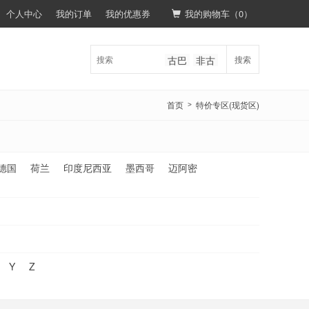
个人中心
我的订单
我的优惠券
我的购物车（
0
）
古巴
非古
搜索
首页
特价专区(现货区)
>
德国
荷兰
印度尼西亚
墨西哥
迈阿密
Y
Z