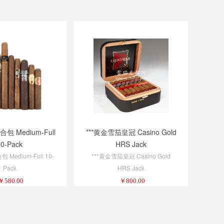
包 Medium-Full
***黄金雪茄皇冠 Casino Gold
10-Pack
HRS Jack
Medium-Full 10-
***黄金雪茄皇冠 Casino Gold
Pack
HRS Jack
￥
580.00
￥
800.00