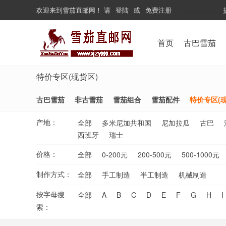
欢迎来到
雪茄直邮网
！
请
登陆
或
免费注册
...................
首页
古巴雪茄
特价专区(现货区)
古巴雪茄
非古雪茄
雪茄组合
雪茄配件
特价专区(现
产地：
全部
多米尼加共和国
尼加拉瓜
古巴
西班牙
瑞士
价格：
全部
0-200元
200-500元
500-1000元
制作方式：
全部
手工制造
半工制造
机械制造
按字母搜
全部
A
B
C
D
E
F
G
H
I
索：