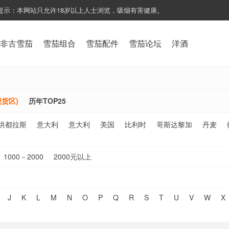
提示：本网站只允许18岁以上人士浏览，吸烟有害健康。
非古雪茄
雪茄组合
雪茄配件
雪茄论坛
洋酒
货区)
历年TOP25
洪都拉斯
意大利
意大利
美国
比利时
哥斯达黎加
丹麦
1000－2000
2000元以上
J
K
L
M
N
O
P
Q
R
S
T
U
V
W
X