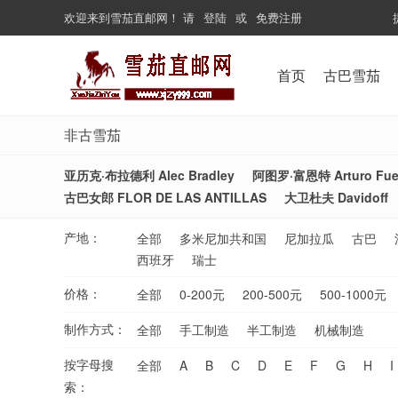
欢迎来到
雪茄直邮网
！
请
登陆
或
免费注册
...................
首页
古巴雪茄
非古雪茄
亚历克·布拉德利 Alec Bradley
阿图罗·富恩特 Arturo Fue
古巴女郎 FLOR DE LAS ANTILLAS
大卫杜夫 Davidoff
产地：
全部
多米尼加共和国
尼加拉瓜
古巴
西班牙
瑞士
价格：
全部
0-200元
200-500元
500-1000元
制作方式：
全部
手工制造
半工制造
机械制造
按字母搜
全部
A
B
C
D
E
F
G
H
I
索：