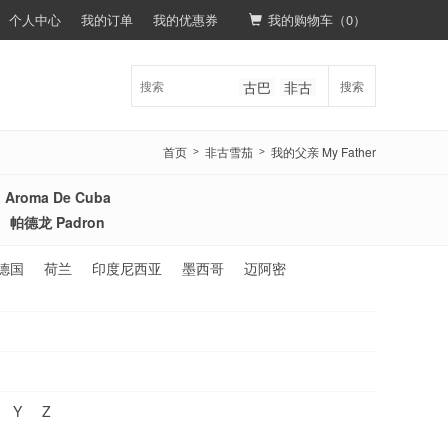
个人中心
我的订单
我的优惠券
我的购物车（
0
）
古巴
非古
搜索
首页
非古雪茄
我的父亲 My Father
>
>
Aroma De Cuba
帕德龙 Padron
德国
荷兰
印度尼西亚
墨西哥
迈阿密
Y
Z