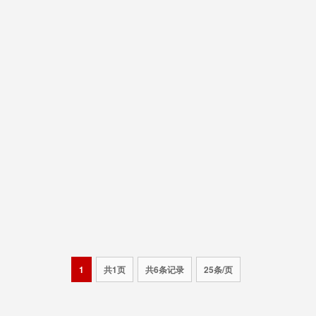
1
共1页
共6条记录
25条/页