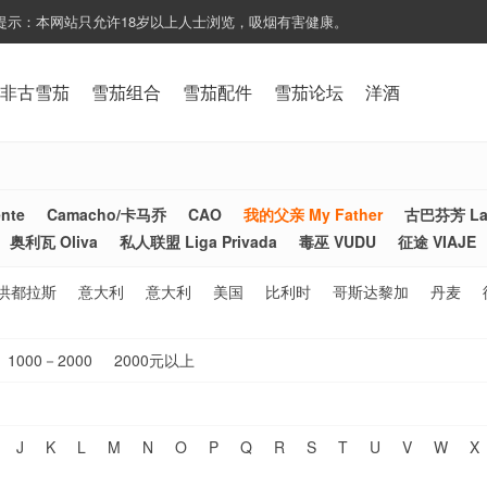
提示：本网站只允许18岁以上人士浏览，吸烟有害健康。
非古雪茄
雪茄组合
雪茄配件
雪茄论坛
洋酒
nte
Camacho/卡马乔
CAO
我的父亲 My Father
古巴芬芳 La 
奥利瓦 Oliva
私人联盟 Liga Privada
毒巫 VUDU
征途 VIAJE
洪都拉斯
意大利
意大利
美国
比利时
哥斯达黎加
丹麦
1000－2000
2000元以上
J
K
L
M
N
O
P
Q
R
S
T
U
V
W
X