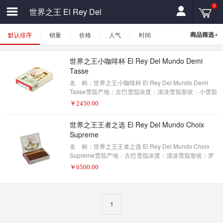
0
世界之王 El Rey Del
Mundo
+
商品筛选
默认排序
销量
价格
人气
时间
世界之王小咖啡杯 El Rey Del Mundo Demi
Tasse
名 称：世界之王小咖啡杯 El Rey Del Mundo Demi
Tasse雪茄产地：古巴雪茄浓度：清淡雪茄形状：小雪茄
雪茄尺寸：4x30包装数量：25制作方式：手工描 述：
￥
2450.00
一支温和的雪茄，但充满了物质和兴趣。随着年龄的增
长，它肯定会变得更好，所以把这些东西藏起来，在几
世界之王王者之选 El Rey Del Mundo Choix
年的时间里，它们会变得更好，因为它们的尺寸你不会
Supreme
有太多空间。
名 称：世界之王王者之选 El Rey Del Mundo Choix
Supreme雪茄产地：古巴雪茄浓度：清淡雪茄形状：罗
布图雪茄尺寸：127X48包装数量：25制作方式：手工描
￥
6500.00
述：花香味和蜜糖味
1