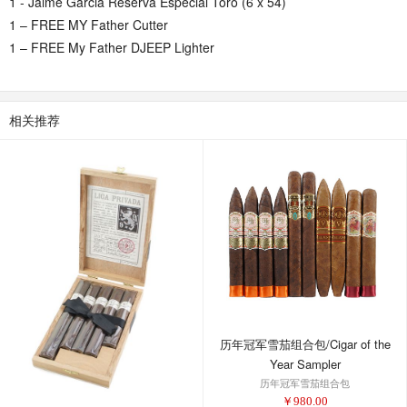
1 - Jaime Garcia Reserva Especial Toro (6 x 54)
1 – FREE MY Father Cutter
1 – FREE My Father DJEEP Lighter
相关推荐
历年冠军雪茄组合包/Cigar of the
Year Sampler
历年冠军雪茄组合包
￥
980.00