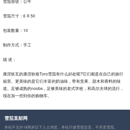
雪茄形状：公牛
雪茄尺寸：6 X 50
包装数量：10
制作方式：手工
描 述：
康涅狄瓦的康涅狄格Toro雪茄有什么好处呢?它们都是在自己的旅行
箱里。更美味的是它们丰富的奶油味，带有坚果、甜木和香料的味
道。足够成熟的noobs，足够美味的老式学校，和高尔夫球的流行，
现在加一些到你的购物车。
雪茄直邮网
本站不允许18周岁以下人士浏览，本站只做雪茄交流，不买卖雪茄。