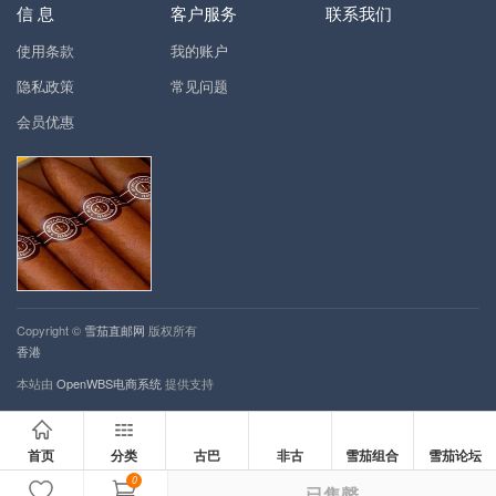
信 息
客户服务
联系我们
使用条款
我的账户
隐私政策
常见问题
会员优惠
Copyright ©
雪茄直邮网
版权所有
香港
本站由
OpenWBS电商系统
提供支持
首页
分类
古巴
非古
雪茄组合
雪茄论坛
0
已售罄