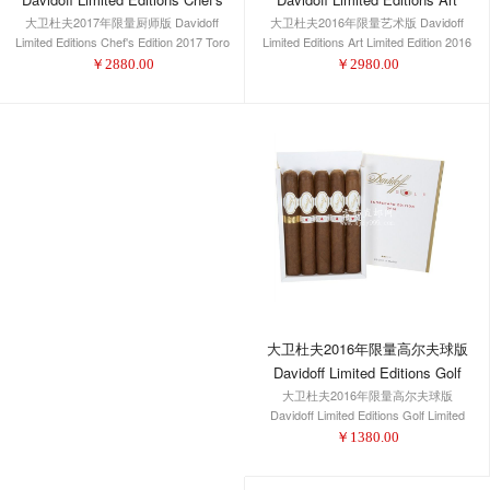
大卫杜夫2016年限量艺术版 Davidoff
Limited Edition 2016 Perfecto
大卫杜夫2017年限量厨师版 Davidoff
Edition 2017 Toro
Limited Editions Art Limited Edition 2016
Limited Editions Chef's Edition 2017 Toro
Perfecto
￥
2980.00
￥
2880.00
大卫杜夫2016年限量高尔夫球版
Davidoff Limited Editions Golf
Limited Scorecard Edition 2016
大卫杜夫2016年限量高尔夫球版
Davidoff Limited Editions Golf Limited
Scorecard Edition 2016
￥
1380.00