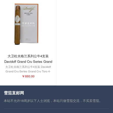
大卫杜夫格兰系列公牛4支装
Davidoff Grand Cru Series Grand
大卫杜夫格兰系列公牛4支装 Davidoff
Cru Toro 4-Pack 1/4
Grand Cru Series Grand Cru Toro 4-
Pack 1/4
￥
880.00
雪茄直邮网
本站不允许18周岁以下人士浏览，本站只做雪茄交流，不买卖雪茄。