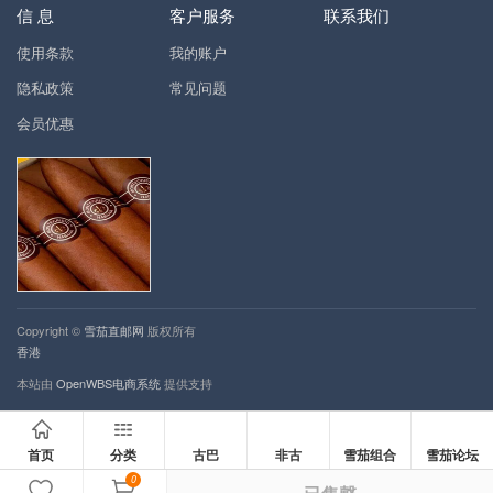
信 息
客户服务
联系我们
使用条款
我的账户
隐私政策
常见问题
会员优惠
Copyright ©
雪茄直邮网
版权所有
香港
本站由
OpenWBS电商系统
提供支持
首页
分类
古巴
非古
雪茄组合
雪茄论坛
0