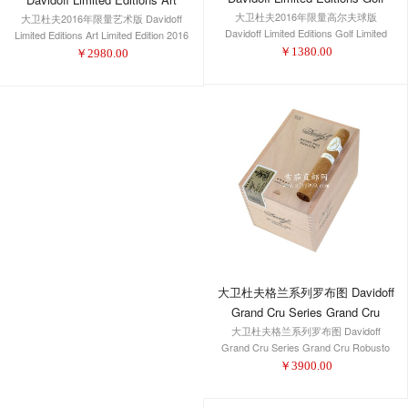
Limited Scorecard Edition 2016
大卫杜夫2016年限量高尔夫球版
大卫杜夫2016年限量艺术版 Davidoff
Limited Edition 2016 Perfecto
Davidoff Limited Editions Golf Limited
Limited Editions Art Limited Edition 2016
Scorecard Edition 2016
Perfecto
￥
1380.00
￥
2980.00
大卫杜夫格兰系列罗布图 Davidoff
Grand Cru Series Grand Cru
大卫杜夫格兰系列罗布图 Davidoff
Robusto
Grand Cru Series Grand Cru Robusto
￥
3900.00