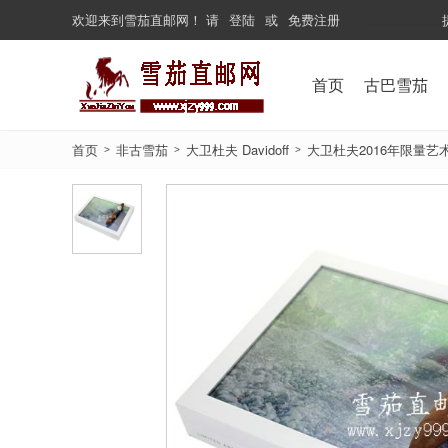
欢迎来到
雪茄直邮网
！
请
登陆
或
免费注册
...................
首页
古巴雪茄
首页
非古雪茄
大卫杜夫 Davidoff
大卫杜夫2016年限量艺术版 David
>
>
>