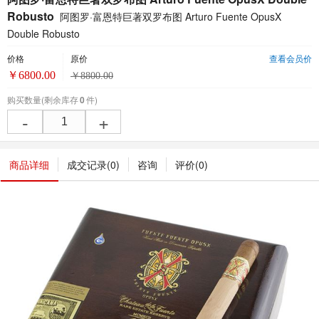
Robusto
阿图罗·富恩特巨著双罗布图 Arturo Fuente OpusX
Double Robusto
价格
原价
查看会员价
￥
6800.00
￥
8800.00
购买数量
(剩余库存
0
件)
-
+
商品详细
成交记录(
0
)
咨询
评价(
0
)