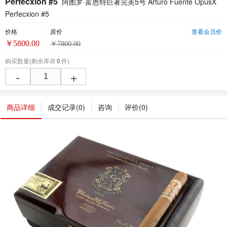
Perfecxion #5
阿图罗·富恩特巨著完美5号 Arturo Fuente OpusX
Perfecxion #5
价格
原价
查看会员价
￥
5800.00
￥
7800.00
购买数量
(剩余库存
0
件)
-
+
商品详细
成交记录(
0
)
咨询
评价(
0
)