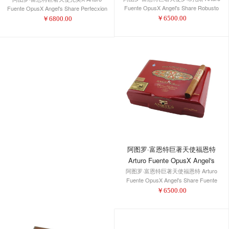
Fuente OpusX Angel's Share Robusto
Fuente OpusX Angel's Share Perfecxion
X
￥
6500.00
￥
6800.00
阿图罗·富恩特巨著天使福恩特
Arturo Fuente OpusX Angel's
阿图罗·富恩特巨著天使福恩特 Arturo
Share Fuente Fuente
Fuente OpusX Angel's Share Fuente
Fuente
￥
6500.00