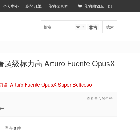
个人中心
我的订单
我的优惠券
我的购物车（
0
）
古巴
非古
搜索
标力高 Arturo Fuente OpusX
uro Fuente OpusX Super Belicoso
查看各会员价格
00
库存
0
件