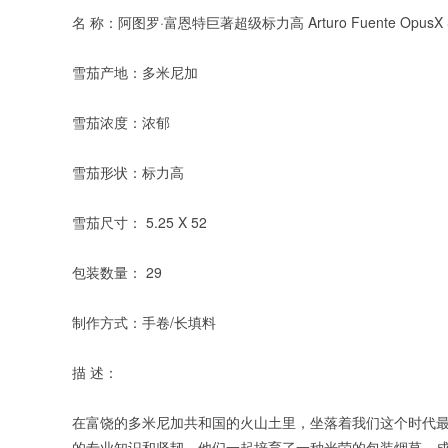
名 称：阿图罗·富恩特巨著超级标力高 Arturo Fuente OpusX Sup
雪茄产地：多米尼加
雪茄浓度：浓郁
雪茄形状：标力高
雪茄尺寸： 5.25 X 52
包装数量： 29
制作方式：手卷/长填料
描 述：
在富饶的多米尼加共和国的火山土里，坐落着我们这个时代最好的
的专业知识和坚韧。他们一起培育了一种光荣的包装烟草，成为臭名昭著的