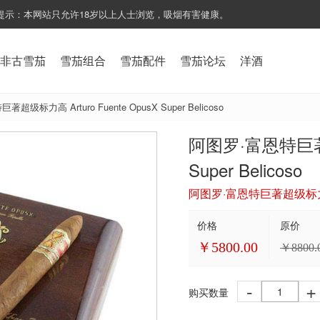
提示：本网站只允许18岁以上人士浏览，吸烟有害健康。
非古雪茄
雪茄组合
雪茄配件
雪茄论坛
洋酒
超级标力高 Arturo Fuente OpusX Super Belicoso
阿图罗·富恩特巨著超级
Super Belicoso
阿图罗·富恩特巨著超级标力高 Art
价格
原价
￥
5800.00
￥
8800.
-
+
购买数量