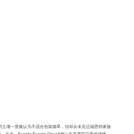
产丰富的土壤一度被认为不适合包装烟草，但却从未见过福恩特家族
天，Fuente Fuente OpusX被认为是雪茄完美的顶峰，