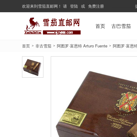
欢迎来到
雪茄直邮网
！
请
登陆
或
免费注册
...................
首页
古巴雪茄
首页
非古雪茄
阿图罗·富恩特 Arturo Fuente
阿图罗·富恩特巨著
>
>
>