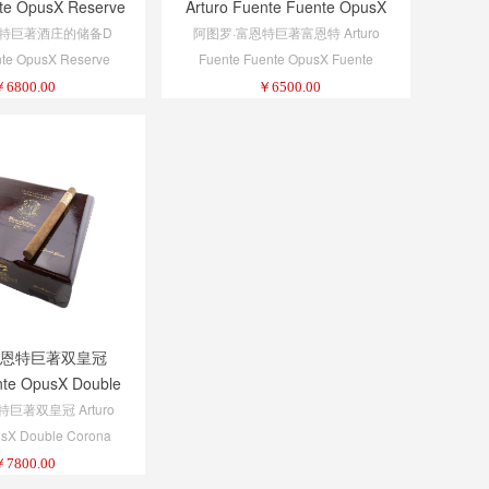
nte OpusX Reserve
Arturo Fuente Fuente OpusX
'Chateau
Fuente Fuente
恩特巨著酒庄的储备D
阿图罗·富恩特巨著富恩特 Arturo
nte OpusX Reserve
Fuente Fuente OpusX Fuente
'Chateau
Fuente
￥
6800.00
￥
6500.00
富恩特巨著双皇冠
nte OpusX Double
Corona
巨著双皇冠 Arturo
sX Double Corona
￥
7800.00