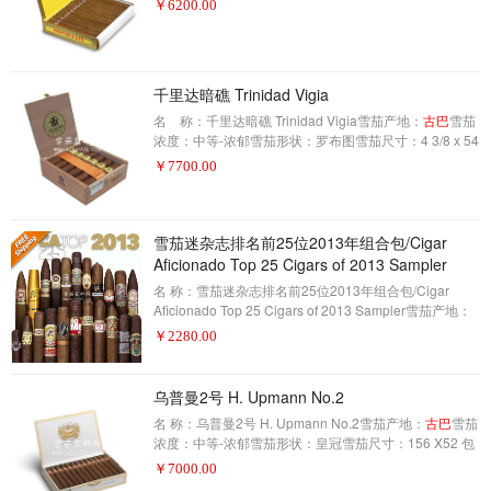
￥
6200.00
千里达暗礁 Trinidad Vigia
名 称：千里达暗礁 Trinidad Vigia雪茄产地：
古巴
雪茄
浓度：中等-浓郁雪茄形状：罗布图雪茄尺寸：4 3/8 x 54
包装数量：12制作方式：手工描 述：由12支雪茄组成
￥
7700.00
的精美盒子，54环规。我们都从千里达、大雪茄烟中寻
找的奶油和舒适的平滑混合。
雪茄迷杂志排名前25位2013年组合包/Cigar
Aficionado Top 25 Cigars of 2013 Sampler
名 称：雪茄迷杂志排名前25位2013年组合包/Cigar
Aficionado Top 25 Cigars of 2013 Sampler雪茄产地：
XXX雪茄浓度：XXX雪茄形状：XXX雪茄尺寸：XXX包
￥
2280.00
装数量：22制作方式：手工描 述：（其中获奖的三款
古
巴
雪茄不在此列）雪茄爱好者杂志公布了他们每年抽到
的25支顶级雪茄的名单，并在其中宣布了雪茄业的最高
乌普曼2号 H. Upmann No.2
奖项——雪茄迷。我们把所有合法的东西都组装成一个
名 称：乌普曼2号 H. Upmann No.2雪茄产地：
古巴
雪茄
大的优质雪茄采样器。这可以让你以极低的价格品尝到
浓度：中等-浓郁雪茄形状：皇冠雪茄尺寸：156 X52 包
所有最好的雪茄。这是一种很好的方法，
装数量：25制作方式：手工描 述：到目前为止最受欢迎
￥
7000.00
的是H。Upmann雪茄，排名第二的是Montecristo no .