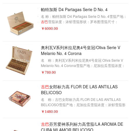
手工描 述：
帕特加斯 D4 Partagas Serie D No. 4
名 称：帕特加斯 D4 Partagas Serie D No. 4雪茄产地：
古巴
雪茄浓度：浓郁雪茄形状：罗布图雪茄尺寸：
124X50包装数量：25制作方式：手工描 述：
￥
6000.00
奥利瓦V系列米拉尼奥4号皇冠/Oliva Serie V
Melanio No. 4 Corona
名 称：奥利瓦V系列米拉尼奥4号皇冠 Oliva Serie V
Melanio No. 4 Corona雪茄产地：尼加拉瓜雪茄浓度：
中等雪茄形状：特制皇冠雪茄尺寸：4 1/2 X 46包装数
￥
780.00
量：10制作方式：手工描 述：奥利瓦·意芙·梅兰尼奥雪
茄是一种限量发行的雪茄，对流行的奥利瓦意V品牌。这
古巴
女郎标力高 FLOR DE LAS ANTILLAS
支雪茄是为了庆祝在19世纪时在
古巴
的Pinar Del里约热
内卢种植烟草的大牧首Melanio Oliva。奥利瓦(Oliva)意
BELICOSO
为“意大利人”(Oli
名 称：古巴女郎标力高 FLOR DE LAS ANTILLAS
BELICOSO雪茄产地：尼加拉瓜雪茄浓度：浓郁雪茄形
状：标力高雪茄尺寸：5.5×52包装数量：20制作方式：
￥
1480.00
手工描 述：为了纪念我父亲雪茄发源地的古巴，他们
创造了一些弗拉·德·拉斯·阿斯里亚斯雪茄。这些都是高质
古巴
芬芳爱神系列标力高雪茄/LA AROMA DE
量的雪茄，有来自古巴种子和尼加拉瓜包装的优质烟
CUBA MI AMOR BELICOSO
草。这些成分完美地融合在一起，提供了平衡、光滑的