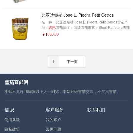
2。这些味道很容易辨认。但是这种雪茄的圆锥形的形状
给人一种独特的烟味。非常干净的口味(不苛刻)和中等身
材的人会有完美的圆形烟。雪茄会随着时间的推移变得
比亚达短杖 Jose L. Piedra Petit Cetros
更受欢迎。
名 称：比亚达短杖 Jose L. Piedra Petit Cetros雪茄产
地：
古巴
雪茄浓度：清淡雪茄形状：Short Panetela雪茄
尺寸：127X38包装数量：25制作方式：半手工描 述：
￥
1600.00
Jose L. Piedra Petit Cetros体型较小，其貌不扬，甚至
不及精华，长度略长于小猎人，几乎没有保养就随手拈
来，一口下去，味道却出奇的好——清淡的皮革香，略
带一些糊豆口感，很难相信前几口居然能尝出“高手”丰塞
卡、雷蒙的混合味道。而
1
下一页
雪茄直邮网
本站不允许18周岁以下人士浏览，本站只做雪茄交流，不买卖雪茄。
信 息
客户服务
联系我们
使用条款
我的账户
隐私政策
常见问题