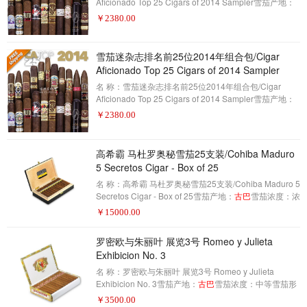
Aficionado Top 25 Cigars of 2014 Sampler雪茄产地：
XXX雪茄浓度：XXX雪茄形状：XXX雪茄尺寸：XXX包
￥
2380.00
装数量：21制作方式：手工描 述：（其中获奖的四款
古
巴
雪茄不在此列）雪茄爱好者杂志每年公布他们的25支
雪茄的名单，并宣布他们在雪茄行业的顶峰奖，雪茄迷
雪茄迷杂志排名前25位2014年组合包/Cigar
们的年度雪茄，2014年是雪茄的一年，每一种雪茄都值
Aficionado Top 25 Cigars of 2014 Sampler
得被认可。每一个人都提供了一种特别令人满意的烟，
名 称：雪茄迷杂志排名前25位2014年组合包/Cigar
而且是独一无二的。我们把所有合法
Aficionado Top 25 Cigars of 2014 Sampler雪茄产地：
XXX雪茄浓度：XXX雪茄形状：XXX雪茄尺寸：XXX包
￥
2380.00
装数量：21制作方式：手工描 述：（其中获奖的四款
古
巴
雪茄不在此列）雪茄爱好者杂志每年公布他们的25支
雪茄的名单，并宣布他们在雪茄行业的顶峰奖，雪茄迷
高希霸 马杜罗奥秘雪茄25支装/Cohiba Maduro
们的年度雪茄，2014年是雪茄的一年，每一种雪茄都值
5 Secretos Cigar - Box of 25
得被认可。每一个人都提供了一种特别令人满意的烟，
名 称：高希霸 马杜罗奥秘雪茄25支装/Cohiba Maduro 5
而且是独一无二的。我们把所有合法
Secretos Cigar - Box of 25雪茄产地：
古巴
雪茄浓度：浓
郁雪茄形状：小皇冠雪茄尺寸：110X40包装数量：25制
￥
15000.00
作方式：手工描 述：茄衣的颜色深很多，准确的说，茄
衣确实如一个稍微加了一点牛奶的咖啡。闻起来的味道
罗密欧与朱丽叶 展览3号 Romeo y Julieta
已经是非常的甘甜，特别那种犹如甘草的味道区别于其
Exhibicion No. 3
他雪茄。也许maduro 5就是一种更加张扬的雪茄，它要
告诉别人，我就是maduro。味道很纯厚，很香，确实犹
名 称：罗密欧与朱丽叶 展览3号 Romeo y Julieta
如久酿的桂花香，但是烟气吐
Exhibicion No. 3雪茄产地：
古巴
雪茄浓度：中等雪茄形
状：大皇冠雪茄尺寸：143X46包装数量：25制作方式：
￥
3500.00