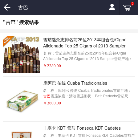
0
古巴
"古巴" 搜索结果
雪茄迷杂志排名前25位2013年组合包/Cigar
Aficionado Top 25 Cigars of 2013 Sampler
名 称：雪茄迷杂志排名前25位2013年组合包/Cigar
Aficionado Top 25 Cigars of 2013 Sampler雪茄产地：
XXX雪茄浓度：XXX雪茄形状：XXX雪茄尺寸：XXX包
￥
2280.00
装数量：22制作方式：手工描 述：（其中获奖的三款
古
巴
雪茄不在此列）雪茄爱好者杂志公布了他们每年抽到
的25支顶级雪茄的名单，并在其中宣布了雪茄业的最高
库阿巴 传统 Cuaba Tradicionales
奖项——雪茄迷。我们把所有合法的东西都组装成一个
名 称：库阿巴 传统 Cuaba Tradicionales雪茄产地：
大的优质雪茄采样器。这可以让你以极低的价格品尝到
古巴
雪茄浓度：清淡雪茄形状：Petit Perfecto雪茄尺
所有最好的雪茄。这是一种很好的方法，
寸：120X42包装数量：25制作方式：手工描 述：
￥
3600.00
丰塞卡 KDT 雪茄 Fonseca KDT Cadetes
名 称：丰塞卡 KDT 雪茄 Fonseca KDT Cadetes雪茄产