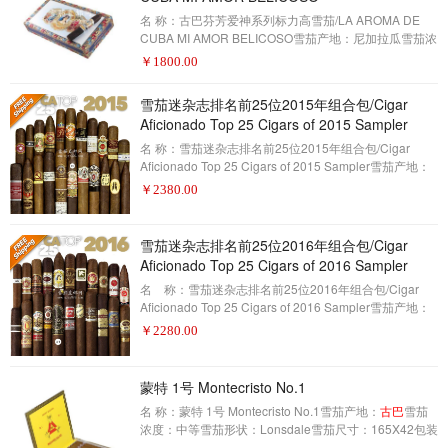
味道。
名 称：古巴芬芳爱神系列标力高雪茄/LA AROMA DE
CUBA MI AMOR BELICOSO雪茄产地：尼加拉瓜雪茄浓
度：浓郁雪茄形状：标力高雪茄尺寸：5.5×54包装数
￥
1800.00
量：25制作方式：手工描 述：雪茄爱好者——2016年雪
茄排名第13名(评分93分)随着2002年古巴的高人气的La
雪茄迷杂志排名前25位2015年组合包/Cigar
芳香的出现，古巴芬芳爱神也随之而起。我父亲在尼加
Aficionado Top 25 Cigars of 2015 Sampler
拉瓜埃斯特利(Esteli)的雪茄中精心制作了一款完美的混
合和手工制作的雪茄，在墨西哥的圣安德烈斯山谷(San
名 称：雪茄迷杂志排名前25位2015年组合包/Cigar
Andres Valley)里，米
Aficionado Top 25 Cigars of 2015 Sampler雪茄产地：
XXX雪茄浓度：XXX雪茄形状：XXX雪茄尺寸：XXX包
￥
2380.00
装数量：22制作方式：手工描 述：（其中获奖的三款
古
巴
雪茄不在此列）雪茄爱好者杂志出版他们的列表排名
前25位的雪茄，每年这就是他们宣布顶峰雪茄产业奖,今
雪茄迷杂志排名前25位2016年组合包/Cigar
年的雪茄迷雪茄。2015年是成功的一年,对于雪茄和每一
Aficionado Top 25 Cigars of 2016 Sampler
个值得他们得到的认可。从我父亲Le Bijou 1922的鱼雷
名 称：雪茄迷杂志排名前25位2016年组合包/Cigar
到# 25 S
Aficionado Top 25 Cigars of 2016 Sampler雪茄产地：
XXX雪茄浓度：XXX雪茄形状：XXX雪茄尺寸：XXX包
￥
2280.00
装数量：22制作方式：手工描 述：（其中获奖的三款
古巴
雪茄不在此列）每年，雪茄爱好者杂志都会抽上大
量的雪茄。到今年年底，他们从一年中抽到的雪茄中获
蒙特 1号 Montecristo No.1
得了最高的分数，从最好的雪茄里面再次评分，这次是
名 称：蒙特 1号 Montecristo No.1雪茄产地：
古巴
雪茄
蒙上眼睛盲吸，又重新得分了。在这一过程中，得出全
浓度：中等雪茄形状：Lonsdale雪茄尺寸：165X42包装
数量：25制作方式：手工描 述：