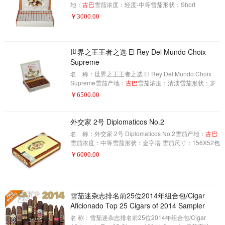
地：
古巴
雪茄浓度：轻度-中等雪茄形状：Short
Panetela雪茄尺寸：4.5x 36包装数量：25制作方式：手
￥
3000.00
工描 述：丰塞卡 KDT 雪茄相当有名的，而且有很强的
追随者。就像其他的Fonseca雪茄一样，这是一种非常
容易接近的雪茄，即使是对非主动的雪茄也是如此。类
似的味道，用熟悉的轻木色调，这种雪茄以一种非侵略
世界之王王者之选 El Rey Del Mundo Choix
性的方式均匀地烟雾。不过要在点燃之前把纸拿掉。
Supreme
名 称：世界之王王者之选 El Rey Del Mundo Choix
Supreme雪茄产地：
古巴
雪茄浓度：清淡雪茄形状：罗
布图雪茄尺寸：127X48包装数量：25制作方式：手工描
￥
6500.00
述：花香味和蜜糖味
外交家 2号 Diplomaticos No.2
名 称：外交家 2号 Diplomaticos No.2雪茄产地：
古巴
雪茄浓度：中等雪茄形状：金字塔 雪茄尺寸：156X52包
装数量：25制作方式：手工描 述：
￥
6000.00
雪茄迷杂志排名前25位2014年组合包/Cigar
Aficionado Top 25 Cigars of 2014 Sampler
名 称：雪茄迷杂志排名前25位2014年组合包/Cigar