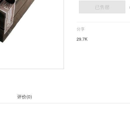
已售罄
分享
29.7K
评价(
0
)