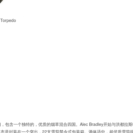
Torpedo
亮相，包含一个独特的，优质的烟草混合四国。Alec Bradley开始与
市是封装在一个突出，22支雪茄禁令式包装箱。酒体适中，超优质雪茄提