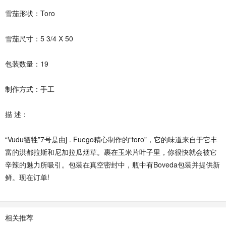
雪茄形状：Toro
雪茄尺寸：5 3/4 X 50
包装数量：19
制作方式：手工
描 述：
“Vudu牺牲”7号是由j . Fuego精心制作的“toro”，它的味道来自于它丰
富的洪都拉斯和尼加拉瓜烟草。裹在玉米片叶子里，你很快就会被它
辛辣的魅力所吸引。包装在真空密封中，瓶中有Boveda包装并提供新
鲜。现在订单!
相关推荐