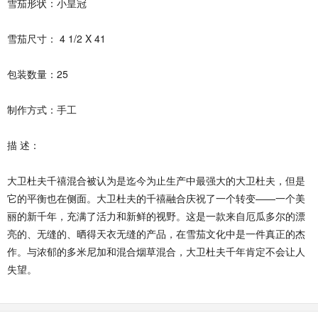
雪茄形状：小皇冠
雪茄尺寸： 4 1/2 X 41
包装数量：25
制作方式：手工
描 述：
大卫杜夫千禧混合被认为是迄今为止生产中最强大的大卫杜夫，但是
它的平衡也在侧面。大卫杜夫的千禧融合庆祝了一个转变——一个美
丽的新千年，充满了活力和新鲜的视野。这是一款来自厄瓜多尔的漂
亮的、无缝的、晒得天衣无缝的产品，在雪茄文化中是一件真正的杰
作。与浓郁的多米尼加和混合烟草混合，大卫杜夫千年肯定不会让人
失望。