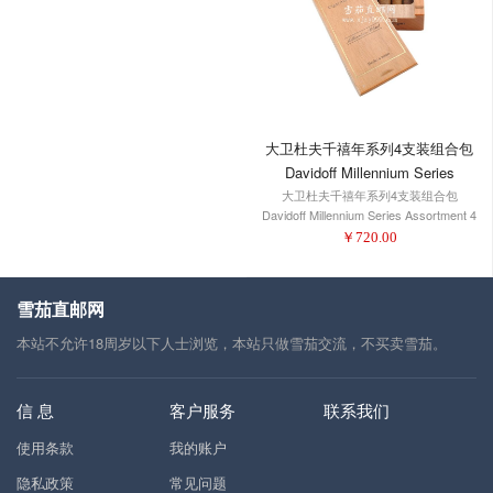
大卫杜夫千禧年系列4支装组合包
Davidoff Millennium Series
大卫杜夫千禧年系列4支装组合包
Assortment 4 Count
Davidoff Millennium Series Assortment 4
Count
￥
720.00
雪茄直邮网
本站不允许18周岁以下人士浏览，本站只做雪茄交流，不买卖雪茄。
信 息
客户服务
联系我们
使用条款
我的账户
隐私政策
常见问题