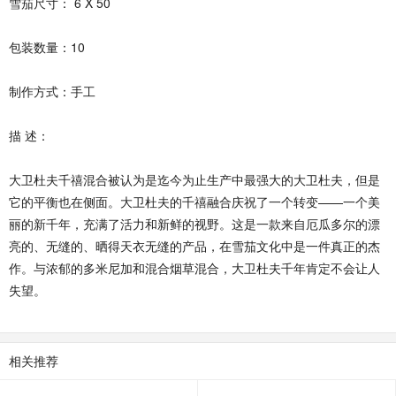
雪茄尺寸： 6 X 50
包装数量：10
制作方式：手工
描 述：
大卫杜夫千禧混合被认为是迄今为止生产中最强大的大卫杜夫，但是
它的平衡也在侧面。大卫杜夫的千禧融合庆祝了一个转变——一个美
丽的新千年，充满了活力和新鲜的视野。这是一款来自厄瓜多尔的漂
亮的、无缝的、晒得天衣无缝的产品，在雪茄文化中是一件真正的杰
作。与浓郁的多米尼加和混合烟草混合，大卫杜夫千年肯定不会让人
失望。
相关推荐