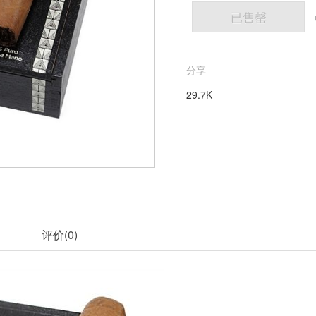
已售罄
分享
29.7K
评价(
0
)