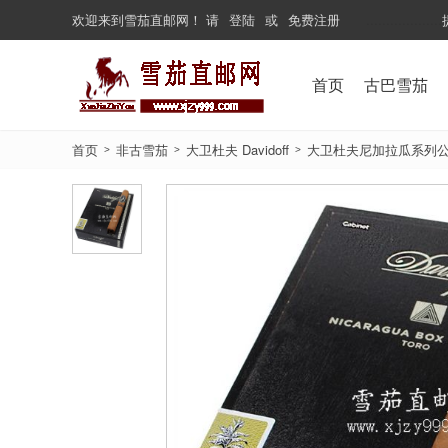
欢迎来到
雪茄直邮网
！
请
登陆
或
免费注册
...................
首页
古巴雪茄
首页
非古雪茄
大卫杜夫 Davidoff
大卫杜夫尼加拉瓜系列公牛压盒 Dav
>
>
>