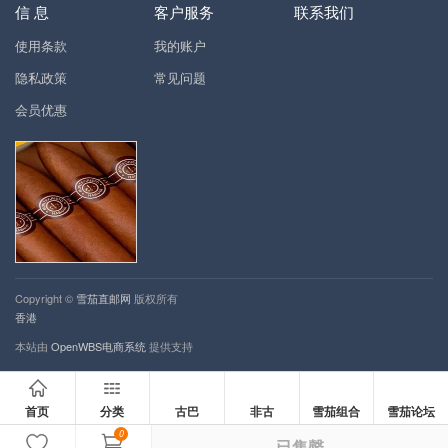
信 息
客户服务
联系我们
使用条款
我的账户
隐私政策
常见问题
会员优惠
Copyright ©
雪茄直邮网
版权所有
香港
本站由
OpenWBS电商系统
提供支持
首页
分类
古巴
非古
雪茄组合
雪茄论坛
0
已售罄