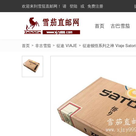
欢迎来到
雪茄直邮网
！
请
登陆
或
免费注册
...................
首页
古巴雪茄
首页
非古雪茄
征途 VIAJE
征途顿悟系列之禅 Viaje Satori
>
>
>