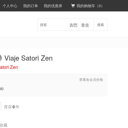
个人中心
我的订单
我的优惠券
我的购物车（
0
）
古巴
非古
搜索
je Satori Zen
ori Zen
查看各会员价格
00
库存
0
件
收藏