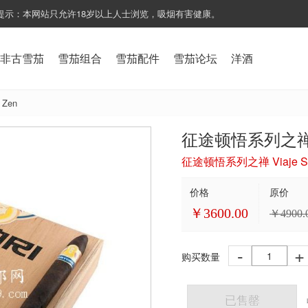
提示：本网站只允许18岁以上人士浏览，吸烟有害健康。
非古雪茄
雪茄组合
雪茄配件
雪茄论坛
洋酒
 Zen
征途顿悟系列之禅 Via
征途顿悟系列之禅 Viaje Sat
价格
原价
￥
3600.00
￥
4900.
-
+
购买数量
已售罄