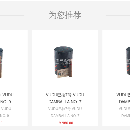
为您推荐
 VUDU
VUDU巴拉7号 VUDU
VUDU
NO. 9
DAMBALLA NO. 7
DAMB
 VUDU
VUDU巴拉7号 VUDU
VUDU
NO. 9
DAMBALLA NO. 7
DAMB
00
￥
980.00