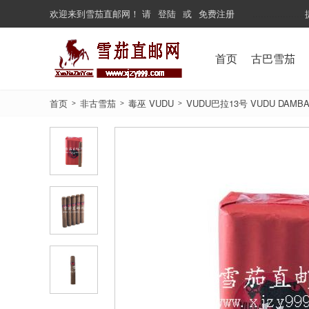
欢迎来到
雪茄直邮网
！
请
登陆
或
免费注册
...................
首页
古巴雪茄
首页
非古雪茄
毒巫 VUDU
VUDU巴拉13号 VUDU DAMBAL
>
>
>