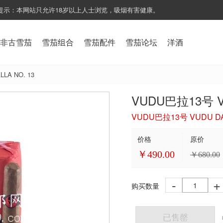
提示：本网站只允许18岁以上人士浏览，吸烟有害健康。
非古雪茄
雪茄组合
雪茄配件
雪茄论坛
洋酒
LA NO. 13
VUDU巴拉13号 VU
VUDU巴拉13号 VUDU DA
价格
原价
￥
490.00
￥
680.00
-
+
购买数量
已售罄