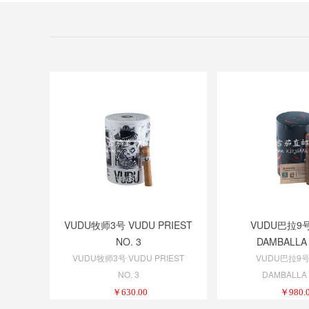
VUDU牧师3号 VUDU PRIEST
VUDU巴拉9号
NO. 3
DAMBALLA 
VUDU牧师3号 VUDU PRIEST
VUDU巴拉9号
NO. 3
DAMBALLA 
￥
630.00
￥
980.