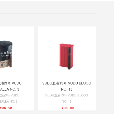
巴拉3号 VUDU
VUDU血液13号 VUDU BLOOD
ALLA NO. 3
NO. 13
巴拉3号 VUDU
VUDU血液13号 VUDU BLOOD
ALLA NO. 3
NO. 13
￥
880.00
￥
480.00