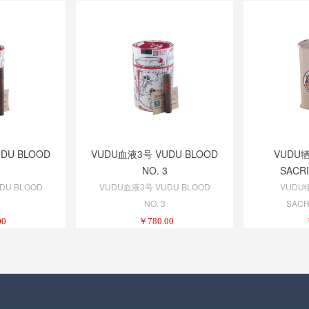
DU BLOOD
VUDU血液3号 VUDU BLOOD
VUDU牺
NO. 3
SACRI
DU BLOOD
VUDU血液3号 VUDU BLOOD
VUDU
NO. 3
SACRI
00
￥
780.00