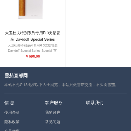
大卫杜夫特别系列专用R 3支铝管
装 Davidoff Special Series
Special "R" Tubos 3-Pack 1/3
大卫杜夫特别系列专用R 3支铝管装
Davidoff Special Series Special "R"
Tubos 3-Pack 1/3
￥
690.00
雪茄直邮网
本站不允许18周岁以下人士浏览，本站只做雪茄交流，不买卖雪茄。
信 息
客户服务
联系我们
使用条款
我的账户
隐私政策
常见问题
会员优惠