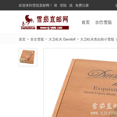
欢迎来到
雪茄直邮网
！
请
登陆
或
免费注册
...................
首页
古巴雪茄
首页
非古雪茄
大卫杜夫 Davidoff
大卫杜夫杰出的小雪茄（20支） Da
>
>
>