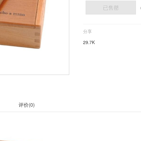
已售罄
分享
29.7K
评价(
0
)