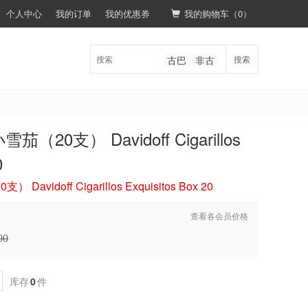
个人中心
我的订单
我的优惠券
我的购物车（
0
）
古巴
非古
搜索
0支） Davidoff Cigarillos
0
idoff Cigarillos Exquisitos Box 20
查看各会员价格
00
库存
0
件