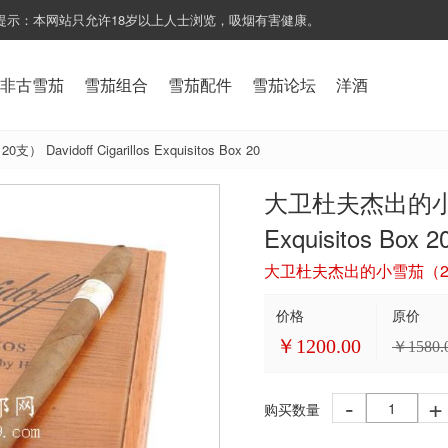
提示：本网站只允许18岁以上人士浏览，吸烟有害健康。
非古雪茄
雪茄组合
雪茄配件
雪茄论坛
洋酒
vidoff Cigarillos Exquisitos Box 20
大卫杜夫杰出的小雪茄（2
Exquisitos Box 2
大卫杜夫杰出的小雪茄（20支） Dav
价格
原价
￥
1200.00
￥
1580.
-
+
购买数量