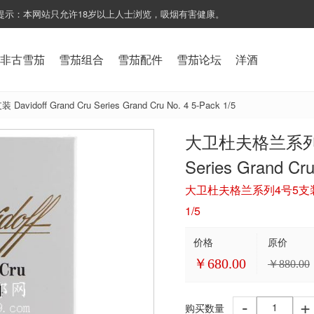
提示：本网站只允许18岁以上人士浏览，吸烟有害健康。
非古雪茄
雪茄组合
雪茄配件
雪茄论坛
洋酒
off Grand Cru Series Grand Cru No. 4 5-Pack 1/5
大卫杜夫格兰系列4号5
Series Grand Cru
大卫杜夫格兰系列4号5支装 Davido
1/5
价格
原价
￥
680.00
￥
880.00
-
+
购买数量