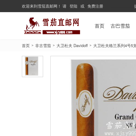
欢迎来到
雪茄直邮网
！
请
登陆
或
免费注册
...................
首页
古巴雪茄
首页
非古雪茄
大卫杜夫 Davidoff
大卫杜夫格兰系列4号5支装 David
>
>
>